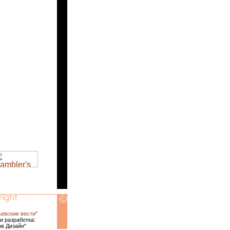
ьевские вести"
и разработка:
ов Дизайн"