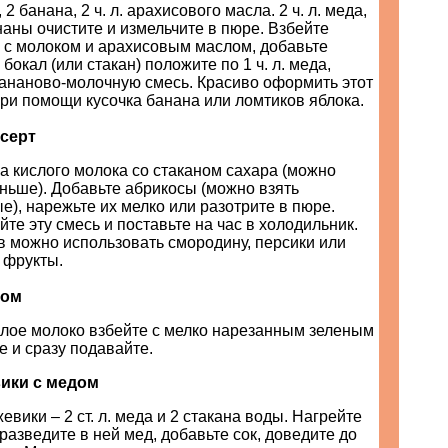
 2 банана, 2 ч. л. арахисового масла. 2 ч. л. меда,
ананы очистите и измельчите в пюре. Взбейте
 с молоком и арахисовым маслом, добавьте
бокал (или стакан) положите по 1 ч. л. меда,
бананово-молочную смесь. Красиво оформить этот
ри помощи кусочка банана или ломтиков яблока.
серт
а кислого молока со стаканом сахара (можно
ньше). Добавьте абрикосы (можно взять
), нарежьте их мелко или разотрите в пюре.
е эту смесь и поставьте на час в холодильник.
в можно использовать смородину, персики или
 фрукты.
пом
лое молоко взбейте с мелко нарезанным зеленым
е и сразу подавайте.
вики с медом
евики – 2 ст. л. меда и 2 стакана воды. Нагрейте
 разведите в ней мед, добавьте сок, доведите до