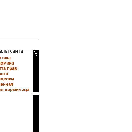
итика
номика
та прав
ости
иделки
ленная
ля-кормилица