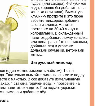
пудры (или сахара), 4-8 кубиков
льда, хорошо бы добавить ст. л.
коньяка (или вина). Вымытую
клубнику протрите и это пюре
взбейте миксером, добавив
сахар и сливки. Напиток
поставьте на 30-40 минут в
холодильник. В охлажденный
напиток добавьте ложку коньяка
или вина, разлейте по стаканам,
добавьте лед и украсьте
дольками клубники, веточками
мяты…
Цитрусовый лимонад
ов (один можно заменить лаймом), 1 ст. л.
ьда. Тщательно вымойте лимоны, снимите цедру.
сте с мякотью. В сок добавьте измельченную
сахар, 4 стакана горячей воды и прогрейте на
тем напиток охладите. При подаче украсьте
ми лимона и добавьте лёд.
ейль