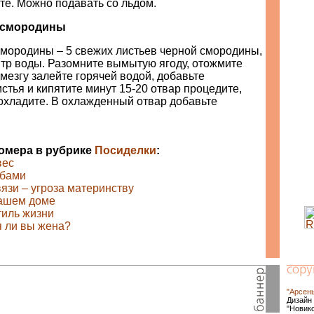
те. Можно подавать со льдом.
й смородины
смородины – 5 свежих листьев черной смородины,
литр воды. Разомните вымытую ягоду, отожмите
мезгу залейте горячей водой, добавьте
тья и кипятите минут 15-20 отвар процедите,
охладите. В охлажденный отвар добавьте
номера в рубрике
Посиделки
:
вес
убами
язи – угроза материнству
вашем доме
тиль жизни
я ли вы жена?
"Арсен
Дизайн 
"Новик