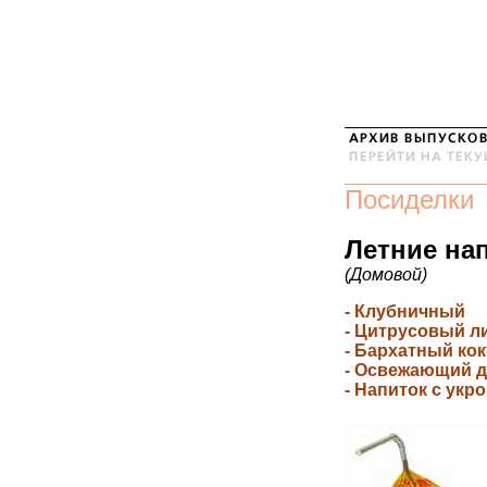
Посиделки
Летние на
(Домовой)
- Клубничный
- Цитрусовый л
- Бархатный ко
- Освежающий д
- Напиток с укр