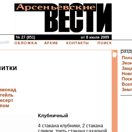
№ 27 (851)
от 8 июля 2009
Пол
Эко
питки
Защи
Нов
Пос
Все
имонад
Зем
ктейль
есерт
опом
Клубничный
4 стакана клубники, 2 стакана
сливок, треть стакана сахарной