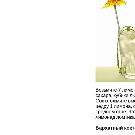
Возьмите 7 лимон
сахара, кубики л
Сок отожмите вме
цедру 1 лимона, 
среднем огне. За
лимонад ломтика
Бархатный кокт