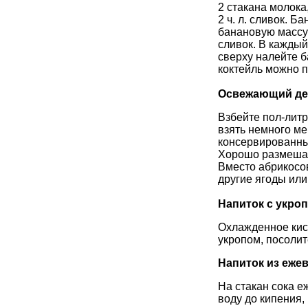
2 стакана молока,
2 ч. л. сливок. Б
банановую массу
сливок. В каждый 
сверху налейте 
коктейль можно п
Освежающий де
Взбейте пол-литр
взять немного ме
консервированные
Хорошо размешайт
Вместо абрикосо
другие ягоды или
Напиток с укро
Охлажденное кис
укропом, посолит
Напиток из еже
На стакан сока еж
воду до кипения,