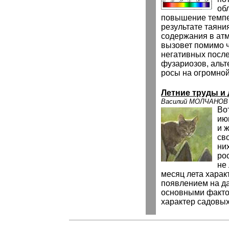
об
повышение темпе
результате таяния
содержания в атм
вызовет помимо 
негативных после
фузариозов, альт
росы на огромной
Летние труды и
Василий МОЛЧАНОВ
Во
ию
и 
св
ни
ро
не
месяц лета харак
появлением на да
основными факто
характер садовых