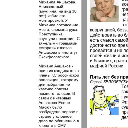
Михаила Аншакова.
вс
Неизвестный
гр
(мужчина, на вид 30
не
лет) избил его
ца
монтировкой. У
го
Михаила сотрясение
мозга, сломана рука.
коррупцией, безз
Преступника
действовать во б
спугнули прохожие. С
есть смысл самой 
тяжелыми травмами
достоинство прев
«скорая» отвезла
продаётся и не по
Аншакова в институт
своей жизни и ис
Склифосовского.
и ближних, сража
мафией России.
Михаил Аншаков -
один из кандидатов в
члены КС российской
Пять лет без пр
оппозиции, которому
Сергей БЕЛОЗЕРСК
для избрания не
Тол
хватило совсем
за
немного голосов. В
су
связи с интервью
Фр
Аншакова Елене
су
Масюк было
возбуждено первое в
пр
стране уголовное
дел
дело по обвинению в
клевете в СМИ.