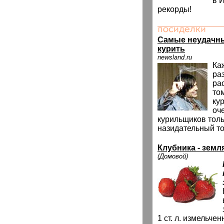
в И
рекорды!
Самые неудачн
курить
newsland.ru
Ка
ра
ра
том
ку
оч
курильщиков толь
назидательный то
Клубника - земл
(Домовой)
1 ст. л. измельче