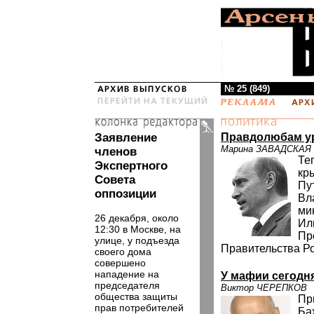
№ 25 (849)
Заявление
Правдолюбам у
Марина ЗАВАДСКАЯ
членов
Те
Экспертного
кр
Совета
Пу
оппозиции
Вл
ми
26 декабря, около
Ил
12:30 в Москве, на
Пр
улице, у подъезда
Правительства Р
своего дома
совершено
нападение на
У мафии сегодн
председателя
Виктор ЧЕРЕПКОВ
общества защиты
Пр
прав потребителей
Ба