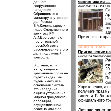
данного
чиновниками —
вооруженного
Анастасия ПОПОВА
нападения.
Се
Обращаемся к
Ар
министру внутренних
пе
дел России
эк
В.А.Колокольцеву и
то
главе Следственного
ад
комитета РФ
Приморского края
А.И.Бастрыкину с
настоятельной
просьбой взять
расследование этого
Приглашение на
дела под личный
Людмила Викторовна
контроль.
Ра
не
В случае, если
20
нападающий в
кратчайшие сроки не
г. 
будет найден, мы
По
будем иметь все
сы
основания считать
Харитоненко, а н
это нападение
получили травмы
акцией устрашения
тяжести. Работали
мирной гражданской
официального тру
оппозиции,
осуществленной
властью или с ее
Для вас денег не