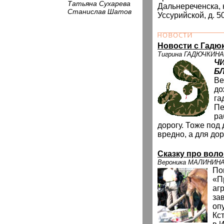
Татьяна Сухарева
Дальнереченска, 
Станислав Шатов
Уссурийской, д. 50
Новости с Гадю
Тигрина ГАДЮЧКИНА
Ч
Б
Ве
до
га
Пе
ра
дорогу. Тоже под
вредно, а для до
Сказку про вол
Вероника МАЛИНИН
По
«П
аг
за
оп
Кс