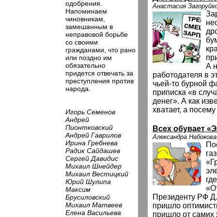
одобрения.
Анастасия Загоруйк
Напоминаем
За
чиновникам,
нео
замешанным в
др
неправовой борьбе
бу
со своими
кр
гражданами, что рано
пр
или поздно им
обязательно
А 
придется отвечать за
работодателя в э
преступления против
чьей-то бурной ф
народа.
приписка «в случ
денег». А как изв
хватает, а посему
Игорь Семенов
Андрей
Пионтковский
Всех обувает «
Андрей Гаврилов
Александра Набокова
Ирина Гребнева
По
Радик Сайдашев
газ
Сергей Давидис
«Г
Михаил Шнейдер
эл
Михаил Вестицкий
гд
Юрий Шулипа
«О
Максим
Президенту РФ Д.
Брусиловский
Михаил Матвеев
пришло оптимист
Елена Васильева
пришло от самих 