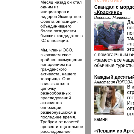
Месяц назад он стал
одним из
Скандал с морд
инициаторов и
«Краскино»
лидеров Экспертного
Вероника Малинина
Совета оппозиции,
Дал
объединившего
по
более пятидесяти
по
бывших кандидатов в
та
КС оппозиции.
«п
эт
Мы, члены ЭСО,
с помогаечным би
выражаем свое
крайнее возмущение
«замес» все чаще
нападением на
обычные туристы
гражданского
активиста, нашего
Каждый десятый 
товарища. Оно
Анастасия ПОПОВА
вписывается в
В 
цепочку
ст
разнообразных
го
преследований
активистов
Ит
оппозиции,
оп
развернувшихся в
вг
последнее время.
камни
Требуем от властей
провести тщательное
«Левши» из Арт
расследование