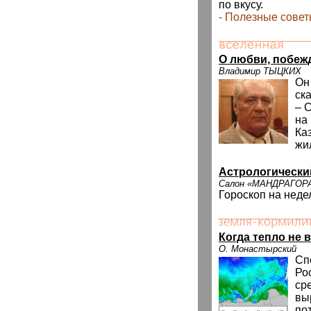
по вкусу.
- Полезные сове
О любви, побеж
Владимир ТЫЦКИХ
Он
ск
– 
на
Ка
жи
Астрологически
Салон «МАНДРАГОР
Гороскоп на неде
Когда тепло не 
О. Монастырский
Сп
Ро
ср
выр
по