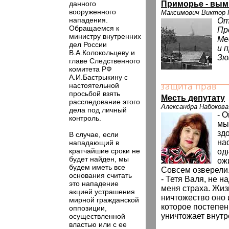
данного
Приморье - вы
вооруженного
Максимович Виктор 
нападения.
От
Обращаемся к
Пр
министру внутренних
Ме
дел России
и 
В.А.Колокольцеву и
Зю
главе Следственного
комитета РФ
А.И.Бастрыкину с
настоятельной
просьбой взять
Месть депутату
расследование этого
Александра Набокова
дела под личный
- 
контроль.
мы
здо
В случае, если
на
нападающий в
кратчайшие сроки не
од
будет найден, мы
ожи
будем иметь все
Совсем озверели.
основания считать
- Тетя Валя, не н
это нападение
меня страха. Жизн
акцией устрашения
ничтожество оно 
мирной гражданской
которое постепен
оппозиции,
уничтожает внут
осуществленной
властью или с ее