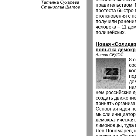
Татьяна Сухарева
правительством.
Станислав Шатов
протеста быстро 
столкновения с п
получили ранени
человека – 11 де
полицейских.
Новая «Солидар
попытка демокр
Антон СЕДОЙ
8 
со
ко
по
де
на
нем российские 
создать движени
принять организ
Основная идея но
мысли инициатор
демократическая.
лимоновцы, туда н
Лев Пономарев, 