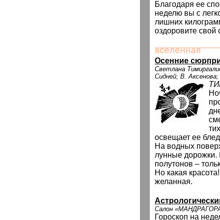
Благодаря ее спо
неделю вы с легк
лишних килограмм
оздоровите свой 
Осенние сюрпр
Светлана Тимиргалие
Сидней; В. Аксенова
Т
Но
пр
дн
см
ти
освещает ее бле
На водных повер
лунные дорожки. 
полутонов – толь
Но какая красота!
желанная.
Астрологически
Салон «МАНДРАГОР
Гороскоп на неде