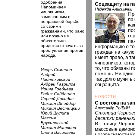
одобрения.
Соцзащиту на па
Напоминаем
Надежда Алисимчик
чиновникам,
Пр
замешанным в
па
неправовой борьбе
ка
со своими
по
гражданами, что рано
го
или поздно им
обязательно
па
придется отвечать за
информацию о том
преступления против
граждан на каку
народа.
имеет право, а т
чиновников, кото
то, что обязаны п
Игорь Семенов
помощь. Ни один 
Андрей
так долго мучить 
Пионтковский
Андрей Гаврилов
соцзащита.
Ирина Гребнева
Радик Сайдашев
Сергей Давидис
С востока на за
Михаил Шнейдер
Михаил Вестицкий
Александр РЫБИН
Столица Черного
Юрий Шулипа
Максим
десятки ранены
Брусиловский
В столице Черно
Михаил Матвеев
массовые демонс
Елена Васильева
независимости К