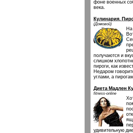
фоне военных со
века.
Кулинария. Пир
(Домовой)
На
Во
Се
пр
ре
получаются и вку
слишком хлопотн
пироги, как извес
Недаром говоритс
углами, а пирогам
Диета Мадлен К
fitness-online
Хо
по
по
от
ящ
пе
удивительную дие