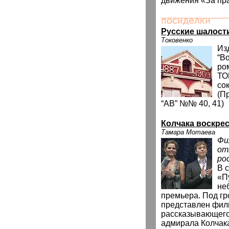
движения «За пра
Русские шалости
Токовенко
Из
“В
ро
ТО
со
(П
“АВ” №№ 40, 41)
Колчака воскре
Тамара Мотаева
Фи
от
ро
В 
«П
не
премьера. Под гр
представлен фил
рассказывающего
адмирала Колчак