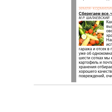
Cберегаем все, 
М.Р. ШАЛАЕВСКИЙ
Ка
вы
ово
хр
На
ис
гаража и отсек в
уже об однокомна
шести сотках мы
картофель и почт
хранения отбирае
хорошего качеств
повреждений, очи