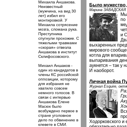
Михаила Аншакова.
Было мужество,
Неизвестный
Марина ЗАВАДСКАЯ
(мужчина, на вид 30
Мы
лет) избил его
по
монтировкой. У
ме
Михаила сотрясение
мозга, сломана рука.
че
Преступника
и 
спугнули прохожие. С
Дв
тяжелыми травмами
выхаренных пред
«скорая» отвезла
мирового сообщес
Аншакова в институт
котла для впарив
Склифосовского.
выпаривания денег
аукнется – так у н
Михаил Аншаков -
один из кандидатов в
И наоборот.
члены КС российской
оппозиции, которому
Личная война П
для избрания не
Журнал Esquire, окт
хватило совсем
Ра
немного голосов. В
Гр
связи с интервью
Ак
Аншакова Елене
Хо
Масюк было
возбуждено первое в
Вся
стране уголовное
пр
дело по обвинению в
Ходорковского и 
клевете в СМИ.
обязательно разда