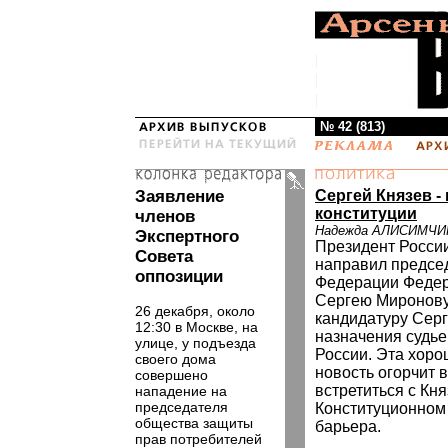
№ 42 (813)
Заявление
Сергей Князев -
конституции
членов
Надежда АЛИСИМЧИ
Экспертного
Президент Росси
Совета
направил предсе
оппозиции
Федерации Федер
Сергею Миронову
26 декабря, около
кандидатуру Серг
12:30 в Москве, на
назначения судье
улице, у подъезда
России. Эта хор
своего дома
новость огорчит в
совершено
встретиться с Кн
нападение на
председателя
Конституционном
общества защиты
барьера.
прав потребителей