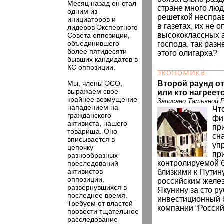
Месяц назад он стал
стране много люд
одним из
решеткой несправ
инициаторов и
в газетах, их не 
лидеров Экспертного
высококлассных а
Совета оппозиции,
объединившего
господа, так раз
более пятидесяти
этого олигарха?
бывших кандидатов в
КС оппозиции.
Мы, члены ЭСО,
Второй раунд о
выражаем свое
или кто нагреет
крайнее возмущение
Записано Татьяной
нападением на
Что
гражданского
фи
активиста, нашего
пр
товарища. Оно
сн
вписывается в
уп
цепочку
пр
разнообразных
контролируемой 
преследований
активистов
близкими к Путин
оппозиции,
российским желе
развернувшихся в
Якунину за сто р
последнее время.
инвестиционный 
Требуем от властей
компании “Россий
провести тщательное
расследование