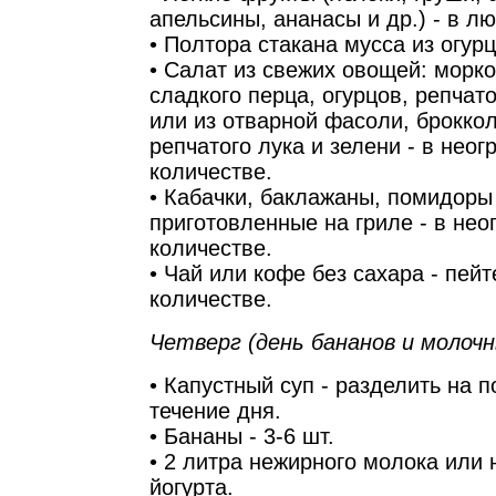
апельсины, ананасы и др.) - в л
• Полтора стакана мусса из огур
• Салат из свежих овощей: морко
сладкого перца, огурцов, репчато
или из отварной фасоли, броккол
репчатого лука и зелени - в нео
количестве.
• Кабачки, баклажаны, помидоры
приготовленные на гриле - в не
количестве.
• Чай или кофе без сахара - пей
количестве.
Четверг (день бананов и молоч
• Капустный суп - разделить на п
течение дня.
• Бананы - 3-6 шт.
• 2 литра нежирного молока или 
йогурта.