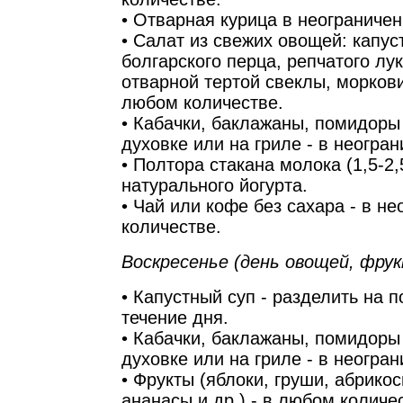
• Отварная курица в неограниче
• Салат из свежих овощей: капус
болгарского перца, репчатого лук
отварной тертой свеклы, моркови
любом количестве.
• Кабачки, баклажаны, помидоры
духовке или на гриле - в неогра
• Полтора стакана молока (1,5-2
натурального йогурта.
• Чай или кофе без сахара - в н
количестве.
Воскресенье (день овощей, фрук
• Капустный суп - разделить на п
течение дня.
• Кабачки, баклажаны, помидоры
духовке или на гриле - в неогра
• Фрукты (яблоки, груши, абрико
ананасы и др.) - в любом количе