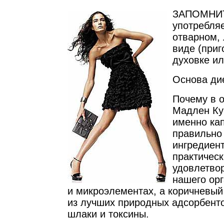
ЗАПОМНИТ
употребля
отварном, 
виде (при
духовке ил
Основа дие
Почему в 
Мадлен Ку
именно ка
правильно
ингредиент
практичес
удовлетво
нашего ор
и микроэлементах, а коричневый
из лучших природных адсорбент
шлаки и токсины.