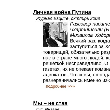
Личная война Путина
Журнал Esquire, октябрь 2008
Разговор писате
Чхартишвили (Б.
Михаилом Ходор
Всякий раз, когда
заступиться за Х
товарищей, обязательно разд
нас в стране много людей, к
решеткой несправедливо. О 
газетах, их не опекает кома
адвокатов. Что ж вы, господа
разнервничались именно из-з
подробнее >>>
Мы – не стая
Г.И. Рузаев