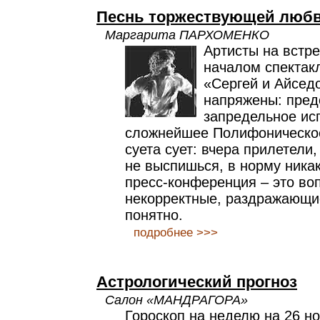
Песнь торжествующей люб
Маргарита ПАРХОМЕНКО
Артисты на встр
началом спектак
«Сергей и Айсед
напряжены: пред
запредельное ис
сложнейшее Полифоническое
суета сует: вчера прилетели,
не выспишься, в норму никак
пресс-конференция – это во
некорректные, раздражающие
понятно.
подробнее >>>
Астрологический прогноз
Салон «МАНДРАГОРА»
Гороскоп на неделю на 26 но