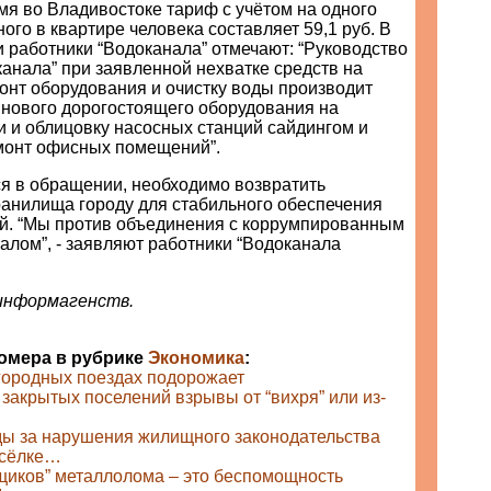
мя во Владивостоке тариф с учётом на одного
ого в квартире человека составляет 59,1 руб. В
 работники “Водоканала” отмечают: “Руководство
анала” при заявленной нехватке средств на
онт оборудования и очистку воды производит
 нового дорогостоящего оборудования на
и и облицовку насосных станций сайдингом и
монт офисных помещений”.
ся в обращении, необходимо возвратить
ранилища городу для стабильного обеспечения
ой. “Мы против объединения с коррумпированным
лом”, - заявляют работники “Водоканала
информагенств.
номера в рубрике
Экономика
:
городных поездах подорожает
закрытых поселений взрывы от “вихря” или из-
ы за нарушения жилищного законодательства
осёлке…
щиков” металлолома – это беспомощность