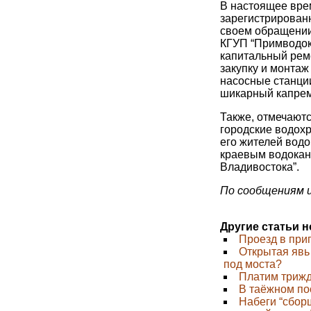
В настоящее вре
зарегистрированн
своем обращении
КГУП “Примводок
капитальный рем
закупку и монтаж
насосные станци
шикарный капре
Также, отмечают
городские водох
его жителей вод
краевым водокана
Владивостока”.
По сообщениям 
Другие статьи 
Проезд в при
Открытая явь 
под моста?
Платим трижд
В таёжном п
Набеги “сбор