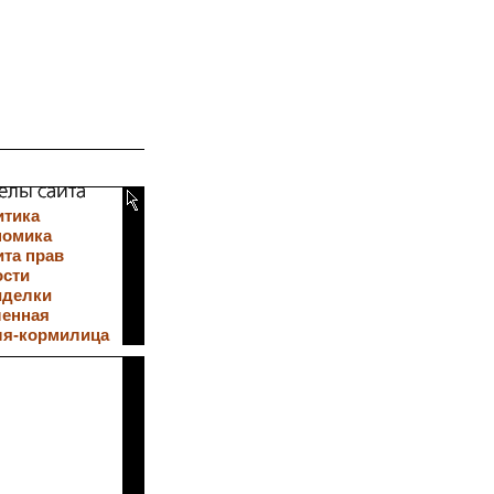
итика
номика
та прав
ости
иделки
ленная
ля-кормилица