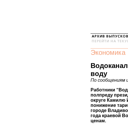
Экономика
Водоканал
воду
По сообщениям 
Работники “Вод
полпреду прези
округе Камилю 
понижение тари
городе Владивос
года краевой В
ценам.