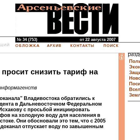
№ 34 (753)
от 22 августа 2007
Пол
Эко
 просит снизить тариф на
Защи
Нов
Пос
информагенств
Все
Зем
оканала” Владивостока обратились к
дента в Дальневосточном Федеральном
Исхакову с просьбой инициировать
фов на холодную воду для населения в
токе. Они обосновали это тем, что с 2005
одоканал отпускает воду по завышенным