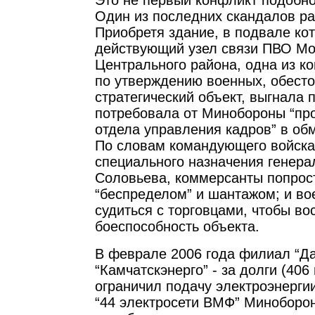
Это не первый конфликт подобно
Один из последних скандалов ра
Приобретя здание, в подвале ко
действующий узел связи ПВО Мо
Центрального района, одна из к
по утверждению военных, обесто
стратегический объект, выгнала 
потребовала от Минобороны “про
отдела управления кадров” в об
По словам командующего войск
специального назначения генер
Соловьева, коммерсанты попрос
“беспределом” и шантажом; и в
судиться с торговцами, чтобы во
боеспособность объекта.
В феврале 2006 года филиал “Д
“Камчатскэнерго” - за долги (406
ограничил подачу электроэнерги
“44 электросети ВМФ” Миноборон