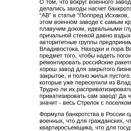
О том, что вокруг военного заво
делались заходы насчет банкротс
“АВ” в статье “Полпред Исхаков,
этом военном заводе с самым к
плавучим доком, идеальными гл
причальной стенкой давно взды
авторитетные группы предприни
Владивостока, Находки и пора Во
предмет того, чтобы надеть пого
ремонтировать российские ракет
хорош завод для закрытого бизне
закрытое, и полно жилья пустого.
которые уже переселили из Влад
Трудно ли их расприватизировать
приватизировать сам завод! Да ч
значит - весь Стрелок с поселком
Формула банкротства в России од
военных, что для гражданских, ч
квартиросъемщика, что для госу