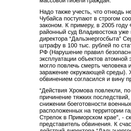
массовой гибели граждан.
Надо также учесть, что отнюдь 
Чубайса поступают в строгом соо
законом. К примеру, в 2005 году
районный суд Владивостока уже
директора “Дальэнергосбыта” Се
штрафу в 100 тыс. рублей по стат
РФ (Нарушение правил безопасн
эксплуатации объектов атомной э
могло повлечь смерть человека 
заражение окружающей среды). 
обвинением согласился и вину п
“Действия Хромова повлекли, по
причинение тяжких последствий,
снижении боеготовности военных
расположенных на территории га
Стрелок в Приморском крае”, - с
представитель обвинения. К счас
действий директора “Дальэнерго