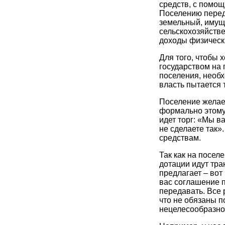
средств, с помощ
Поселению перед
земельный, имущ
сельскохозяйств
доходы физически
Для того, чтобы 
государством на
поселения, необ
власть пытается т
Поселение желае
формально этому 
идет торг: «Мы в
не сделаете так»
средствам.
Так как на посел
дотации идут тра
предлагает – вот
вас соглашение 
передавать. Все 
что не обязаны п
нецелесообразно 