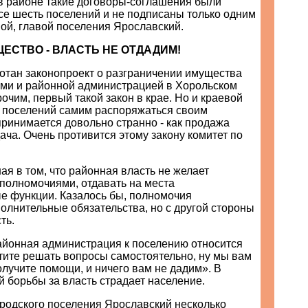
 в районе такие договоры-соглашения были
се шесть поселений и не подписаны только одним
ой, главой поселения Ярославский.
ЕСТВО - ВЛАСТЬ НЕ ОТДАДИМ!
отан законопроект о разграничении имущества
ми и районной администрацией в Хорольском
очим, первый такой закон в крае. Но и краевой
 поселений самим распоряжаться своим
ринимается довольно странно - как продажа
дача. Очень противится этому закону комитет по
я в том, что районная власть не желает
 полномочиями, отдавать на места
е функции. Казалось бы, полномочия
олнительные обязательства, но с другой стороны
ть.
районная администрация к поселению относится
хотите решать вопросы самостоятельно, ну мы вам
олучите помощи, и ничего вам не дадим». В
ой борьбы за власть страдает население.
ородского поселения Ярославский несколько