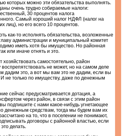
ью которых можно эти обязательства выполнять.
аны очень трудно собираемые налоги:
ественный, 30 процентов налога
енного. Самый хороший налог НДФЛ (налог на
х лиц), но его всего 10 процентов.
хоть как-то исполнять обязательства, возложенные
 главу администрации и муниципальный комитет
ходимо иметь хотя бы имущество. Но районная
ак или иначе отнять и это.
т хозяйствовать самостоятельно, район
воспрепятствовать не может, но на самом деле
ам дадим это, а вот мы вам это не дадим, если вы
. И не только по имуществу, даже по денежным
ение сейчас предусматривается дотация, а
нсфертом через район, в связи с этим район
 вы подпишите с нами какое-нибудь угнетающее
по денежным средствам, тогда мы будем вам их
рассчитано на то, что в поселении не понимают,
одписывать договоры с районной властью, если
это делать.