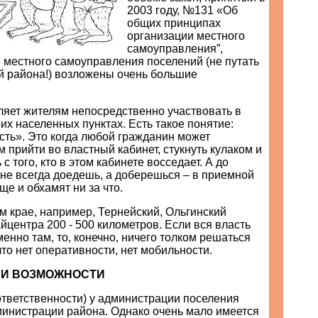
2003 году, №131 «Об
общих принципах
организации местного
самоуправления”,
 местного самоуправления поселений (не путать
й района!) возложены очень большие
ляет жителям непосредственно участвовать в
их населенных пунктах. Есть такое понятие:
сть». Это когда любой гражданин может
 прийти во властный кабинет, стукнуть кулаком и
с того, кто в этом кабинете восседает. А до
не всегда доедешь, а доберешься – в приемной
ще и обхамят ни за что.
м крае, например, Тернейский, Ольгинский
айцентра 200 - 500 километров. Если вся власть
енно там, то, конечно, ничего толком решаться
что нет оперативности, нет мобильности.
 И ВОЗМОЖНОСТИ
ответственности) у администрации поселения
министрации района. Однако очень мало имеется