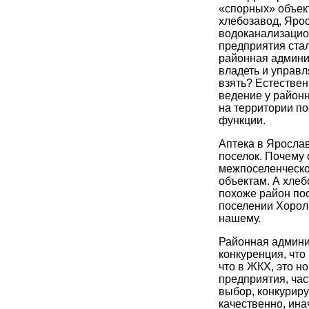
«спорных» объект
хлебозавод, Яро
водоканализацион
предприятия ста
районная админи
владеть и управл
взять? Естествен
ведение у районн
на территории по
функции.
Аптека в Ярослав
поселок. Почему 
межпоселенческог
объектам. А хлеб
похоже район пос
поселении Хороль
нашему.
Районная админис
конкуренция, что
что в ЖКХ, это н
предприятия, час
выбор, конкурир
качественно, ина