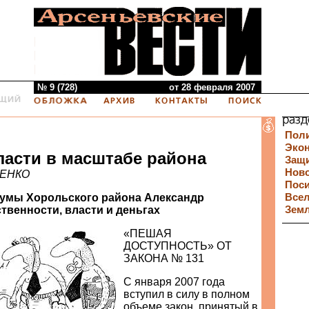
№ 9 (728)
от 28 февраля 2007
Пол
Эко
ласти в масштабе района
Защи
Нов
НЕНКО
Пос
умы Хорольского района Александр
Все
твенности, власти и деньгах
Зем
«ПЕШАЯ
ДОСТУПНОСТЬ» ОТ
ЗАКОНА № 131
С января 2007 года
вступил в силу в полном
объеме закон, принятый в