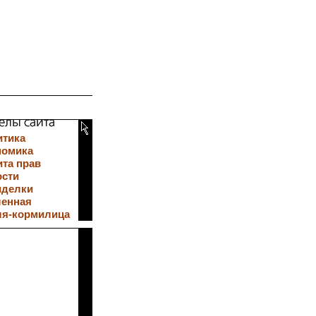
итика
номика
та прав
ости
иделки
ленная
ля-кормилица