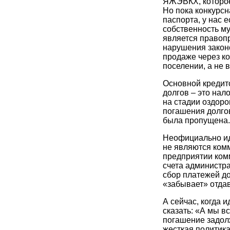
ЯЖЭВКХ, которое,
Но пока конкурс
паспорта, у нас 
собственность м
является правоп
нарушения законо
продаже через ко
поселении, а не 
Основной кредит
долгов – это нал
на стадии оздор
погашения долгов
была пропущена.
Неофициально иде
не являются ком
предприятии комм
счета администра
сбор платежей д
«забывает» отдав
А сейчас, когда 
сказать: «А мы в
погашение задол
жесткая политик