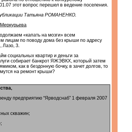
01.07 этот вопрос перешел в ведение поселения.
публикации Татьяна РОМАНЕНКО.
 Меркурьева
должаем «капать на мозги» всем
м лицам по поводу дома без крыши по адресу
 Лазо, 3.
айм социальных квартир и деньги за
луги собирает банкрот ЯЖЭВКХ, который затем
миком, как в бездонную бочку, в зачет долгов, то
ьмутся на ремонт крыши?
ства,
ренду предприятию “Ярводснаб” 1 февраля 2007
сных скважин;
;