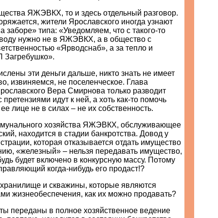
щества ЯЖЭВКХ, то и здесь отдельный разговор.
поряжается, жители Ярославского иногда узнают
а заборе» типа: «Уведомляем, что с такого-то
 воду нужно не в ЯЖЭВКХ, а в общество с
етственностью «Ярводснаб», а за тепло и
П Загребушко».
ислены эти деньги дальше, никто знать не имеет
о, извиняемся, не поселенческое. Глава
рославского Вера Смирнова только разводит
 претензиями идут к ней, а хоть как-то помочь
ее лице не в силах – не их собственность.
ммунального хозяйства ЯЖЭВКХ, обслуживающее
кий, находится в стадии банкротства. Довод у
страции, которая отказывается отдать имущество
ю, «железный» – нельзя передавать имущество,
будь будет включено в конкурсную массу. Потому
правляющий когда-нибудь его продаст!?
дохранилище и скважины, которые являются
ами жизнеобеспечения, как их можно продавать?
кты переданы в полное хозяйственное ведение