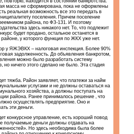
 повторю, находится в состоянии банкротства.
ная масса не сформирована, пока не оформлены
есть реальная возможность все это передать в
униципалитету поселения. Причем поселение
реемником района, по ФЗ-131. И поэтому
дательства здесь никакого нет. То, что подлежит
нкурс будет продано, остальное останется в
в районе, у которого функция по ЖКХ уже нет.
ор у ЯЖЭВКХ – налоговая инспекция. Более 90%
оговая задолженность. До объявления банкротом,
овления можно было разработать систему
, но ничего этого сделано не было. Эта стадия
т тяжба. Район заявляет, что платежи за найм
мунальными услугами и не должны оставаться на
унального хозяйства, а должны поступать на
ции района. Ранее принималось решение , что
олжно осуществлять предприятие. Оно и
ать эти деньги.
идет конкурсное управление, есть хороший повод
се получаемые деньги должны отдавать на
женностей». Но здесь необходима была более
а района по отношению к конкурсному