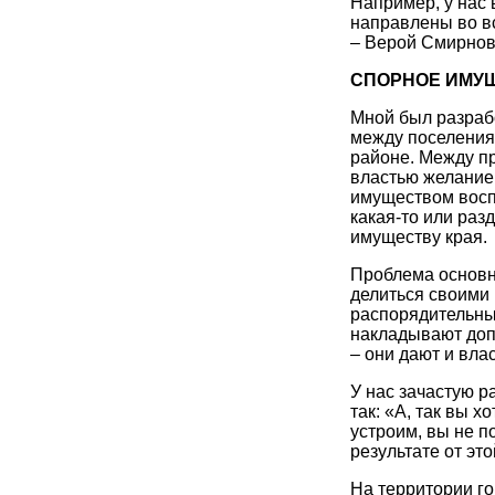
Например, у нас
направлены во в
– Верой Смирнов
СПОРНОЕ ИМУЩ
Мной был разраб
между поселения
районе. Между пр
властью желание
имуществом восп
какая-то или раз
имуществу края.
Проблема основна
делиться своими
распорядительны
накладывают доп
– они дают и влас
У нас зачастую 
так: «А, так вы 
устроим, вы не п
результате от эт
На территории г