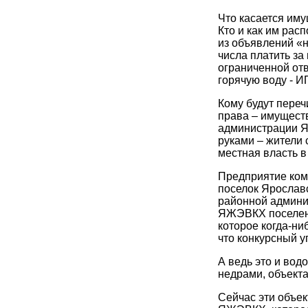
Что касается иму
Кто и как им рас
из объявлений «н
числа платить за
ограниченной отв
горячую воду - И
Кому будут переч
права – имуществ
администрации Я
руками – жители с
местная власть в 
Предприятие ко
поселок Ярославс
районной админи
ЯЖЭВКХ поселени
которое когда-ни
что конкурсный у
А ведь это и во
недрами, объект
Сейчас эти объе