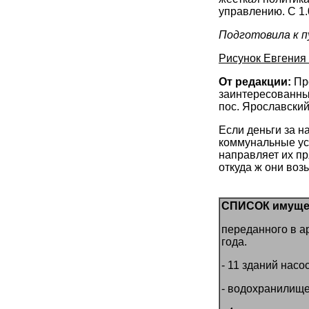
управлению. С 1.
Подготовила к 
Рисунок Евгения
От редакции:
Про
заинтересованны
пос. Ярославский,
Если деньги за н
коммунальные ус
направляет их пря
откуда ж они воз
СПИСОК имуще
переданного в а
года.
- 11 зданий насо
- водохранилище