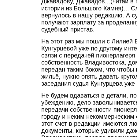
Джавадову, Джавадов...(читай в
истории из Большого Камня)... С
вернулось в нашу редакцию. А с
получают зарплату за проделанну
судебный пристав.
На этот раз мы пошли с Лилией 
Кунгурцевой уже по другому инт
связи с передачей пионерлагеря
собственность Владивостока, до
передан таким боком, что чтобы
жильё, нужно опять давать круго
заседания судья Кунгурцева уже
Не будем вдаваться в детали, п
убеждению, дело заволынивается
передачи собственности пионерл
городу и неким некоммерческим 
этот счет в редакции имеются л
документы, которые удивили да