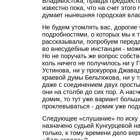
Владивостока, правда предшес
известно пока, что на счет этого
думает нынешняя городская влас
Не будем утомлять вас, дорогие 
подробностями, о которых мы к 
рассказывали, попробуем переда
во внесудебные инстанции - може
Но не поручать же вопрос собств
коль ничего не получилось ни у 
Устинова, ни у прокурора Джавад
краевой думы Бельтюкова, ни у т
даже с соединением двух просты
они на столбе до сих пор. А насч
домик, то тут уже вариант боль
проклевываться - домик уже под
Следующее «слушание» по иску
назначено судьей Кунгурцевой на
только, к тому времени дело вер