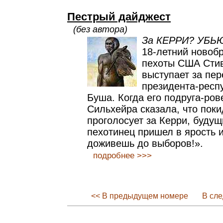
Пестрый дайджест
(без автора)
За КЕРРИ? УБЬ
18-летний новоб
пехоты США Сти
выступает за пе
президента-респ
Буша. Когда его подруга-ров
Сильхейра сказала, что покид
проголосует за Керри, буду
пехотинец пришел в ярость и
доживешь до выборов!».
подробнее >>>
<< В предыдущем номере
В сл