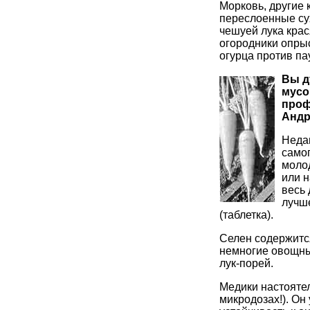
Морковь, другие 
переслоенные су
чешуей лука крас
огородники опры
огурца против па
Вы д
мусо
проф
Андр
Недав
самог
молод
или н
весь 
лучш
(таблетка).
Селен содержится
немногие овощные
лук-порей.
Медики настоятел
микродозах!). Он