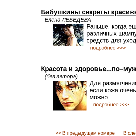
Бабушкины секреты красив
Елена ЛЕБЕДЕВА
Раньше, когда е
различных шампу
средств для уход
подробнее >>>
Красота и здоровье...по–му
(без автора)
Для размягчения
если кожа очень
можно...
подробнее >>>
<< В предыдущем номере
В сл