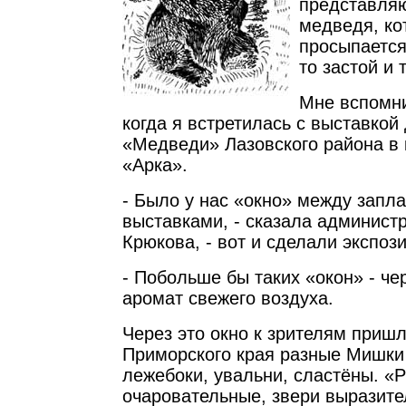
представляю
медведя, кот
просыпается
то застой и т
Мне вспомни
когда я встретилась с выставкой 
«Медведи» Лазовского района в 
«Арка».
- Было у нас «окно» между зап
выставками, - сказала админист
Крюкова, - вот и сделали экспоз
- Побольше бы таких «окон» - ч
аромат свежего воздуха.
Через это окно к зрителям пришл
Приморского края разные Мишки 
лежебоки, увальни, сластёны. «
очаровательные, звери выразите