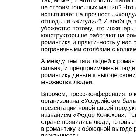
Так, может, и автомобили наши с
не строим гоночных машин? Что
испытывает на прочность «хонду
отнюдь не «жигули»? И вообще, 
убожество потому, что инженеры
конструкторы не работают на ро
романтика и практичность у нас
пограничными столбами с колюч
А между тем тяга людей к роман
сильна, и предприимчивые люди
романтику деньги к выгоде своей
множества людей.
Впрочем, пресс-конференция, о 
организована «Уссурийским бал
презентации новой своей продукц
названием «Федор Конюхов». Так
стране появились люди, готовые
в романтику к обоюдной выгоде 
практичности.