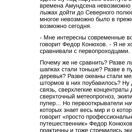
времена Амундсена невозможно 
лыжах дойти до Северного полюс
многое невозможно было в прежн
возможно сегодня.
- Мне интересны современные во
говорит Федор Конюхов. - Я не х
сравнивали с первопроходцами.
Почему же не сравнить? Разве л
шапках стали тоньше? Разве в п
деревья? Разве океаны стали ме
штормов в них поубавилось? Ну 
связь, сверхлегкие концентраты 
сверхточный метеопрогноз, экипи
пупер... Но первооткрыватели на
которых знает весь мир и о кото
говорит «просто профессиональ
путешественник» Федор Конюхов
практичны и тоже стремились эк