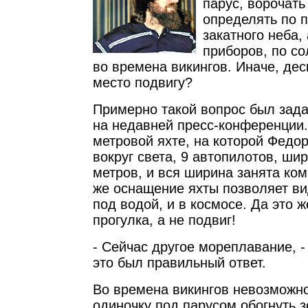
парус, ворочать
определять по п
закатного неба,
приборов, по со
во времена викингов. Иначе, деск
место подвигу?
Примерно такой вопрос был зад
на недавней пресс-конференции. 
метровой яхте, на которой Федо
вокруг света, 9 автопилотов, шир
метров, и вся ширина занята ко
же оснащение яхты позволяет вид
под водой, и в космосе. Да это 
прогулка, а не подвиг!
- Сейчас другое мореплавание, -
это был правильный ответ.
Во времена викингов невозможно
одиночку под парусом обогнуть 