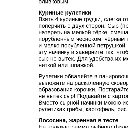
оливковым.
Куриные рулетики
Взять 4 куриные грудки, слегка о
поперчить с двух сторон. Сыр (п
натереть на мелкой тёрке, смеша
порубленным чесноком, чёрным 
и мелко порубленной петрушкой.
эту начинку и заверните так, что
сыр не вытек. Для удобства их м
ниткой или шпажкой.
Рулетики обваляйте в панировоч
выложите на раскалённую сковор
образования корочки. Постарайт
не вытек сыр! Подавайте с карт
Вместо сырной начинки можно ис
рулетиках грибы, картофель, рис 
Лососина, жаренная в тесте
На полкилограмма рыбного филе 