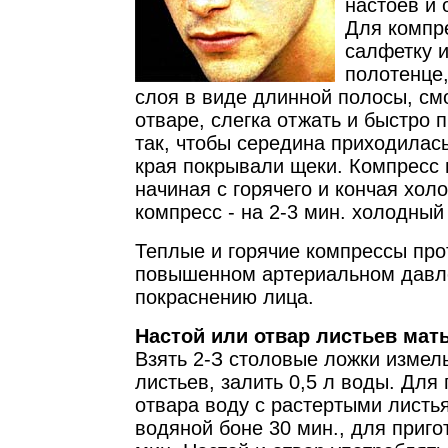
настоев и 
Для компре
салфетку 
полотенце,
слоя в виде длинной полосы, см
отваре, слегка отжать и быстро 
так, чтобы середина приходилась
края покрывали щеки. Компресс 
начиная с горячего и кончая хол
компресс - на 2-3 мин. холодный 
Теплые и горячие компрессы про
повышенном артериальном давле
покраснению лица.
Настой или отвар листьев мат
Взять 2-З столовые ложки измел
листьев, залить 0,5 л воды. Для
отвара воду с растертыми листь
водяной боне 30 мин., для приго