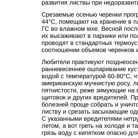
развития листвы при недоразвит
Срезаемые осенью черенки прогр
44°С, помещают на хранение в 
ГС во влажном мхе. Весной посл
их высаживают в парники или по
проводят в стандартных термоус
соотношении объемов черенков и
Любители практикуют позднеосе
ранневесеннее ошпаривание кус
водой с температурой 60-80°С, 
американскую мучнистую росу, л
пятнистости, реже зимующие на в
щитовок и других вредителей. П
болезней проще собрать и унич
листву и срезать засыхающие од
С указанными вредителями нетр
летом, а вот греть на холоде и т
грязь воду с кипятком опасно дл