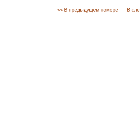
<< В предыдущем номере
В сл