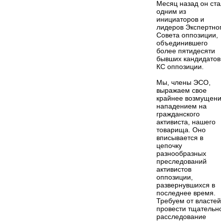
Месяц назад он ста
одним из
инициаторов и
лидеров Экспертно
Совета оппозиции,
объединившего
более пятидесяти
бывших кандидатов
КС оппозиции.
Мы, члены ЭСО,
выражаем свое
крайнее возмущен
нападением на
гражданского
активиста, нашего
товарища. Оно
вписывается в
цепочку
разнообразных
преследований
активистов
оппозиции,
развернувшихся в
последнее время.
Требуем от властей
провести тщательн
расследование