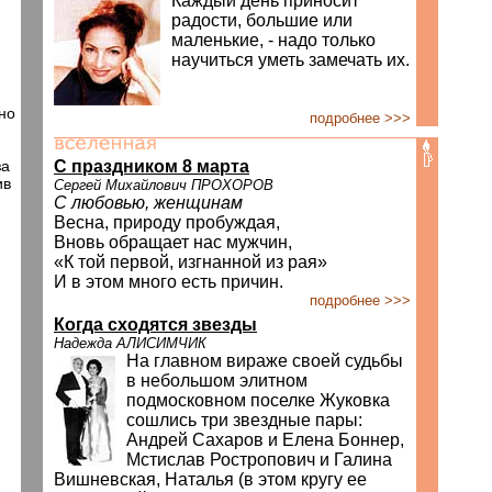
Каждый день приносит
радости, большие или
маленькие, - надо только
научиться уметь замечать их.
но
подробнее >>>
за
C праздником 8 марта
ив
Сергей Михайлович ПРОХОРОВ
С любовью, женщинам
Весна, природу пробуждая,
Вновь обращает нас мужчин,
«К той первой, изгнанной из рая»
И в этом много есть причин.
подробнее >>>
Когда сходятся звезды
Надежда АЛИСИМЧИК
На главном вираже своей судьбы
в небольшом элитном
подмосковном поселке Жуковка
сошлись три звездные пары:
Андрей Сахаров и Елена Боннер,
Мстислав Ростропович и Галина
Вишневская, Наталья (в этом кругу ее