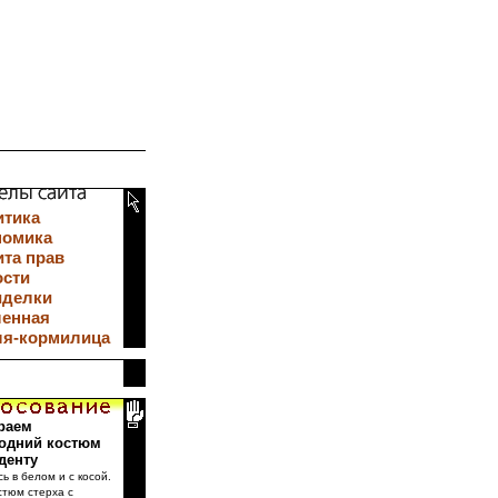
итика
номика
та прав
ости
иделки
ленная
ля-кормилица
раем
одний костюм
денту
сь в белом и с косой.
стюм стерха с