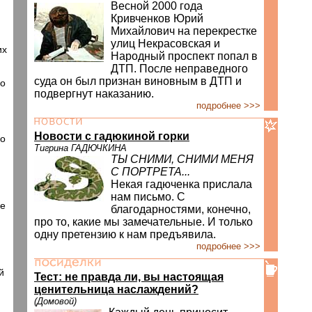
Весной 2000 года
Кривченков Юрий
Михайлович на перекрестке
улиц Некрасовская и
их
Народный проспект попал в
ДТП. После неправедного
суда он был признан виновным в ДТП и
го
подвергнут наказанию.
подробнее >>>
Новости с гадюкиной горки
го
Тигрина ГАДЮЧКИНА
ТЫ СНИМИ, СНИМИ МЕНЯ
С ПОРТРЕТА...
Некая гадюченка прислала
нам письмо. С
не
благодарностями, конечно,
про то, какие мы замечательные. И только
одну претензию к нам предъявила.
подробнее >>>
й
Тест: не правда ли, вы настоящая
ценительница наслаждений?
(Домовой)