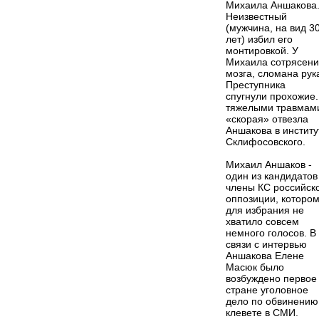
Михаила Аншакова
Неизвестный
(мужчина, на вид 3
лет) избил его
монтировкой. У
Михаила сотрясен
мозга, сломана рук
Преступника
спугнули прохожие.
тяжелыми травмам
«скорая» отвезла
Аншакова в институ
Склифосовского.
Михаил Аншаков -
один из кандидатов
члены КС российск
оппозиции, которо
для избрания не
хватило совсем
немного голосов. В
связи с интервью
Аншакова Елене
Масюк было
возбуждено первое
стране уголовное
дело по обвинению
клевете в СМИ.