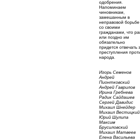
одобрения.
Напоминаем
чиновникам,
замешанным в
неправовой борьбе
со своими
гражданами, что ра
или поздно им
обязательно
придется отвечать 
преступления прот
народа.
Игорь Семенов
Андрей
Пионтковский
Андрей Гаврилов
Ирина Гребнева
Радик Сайдашев
Сергей Давидис
Михаил Шнейдер
Михаил Вестицкий
Юрий Шулипа
Максим
Брусиловский
Михаил Матвеев
Елена Васильева