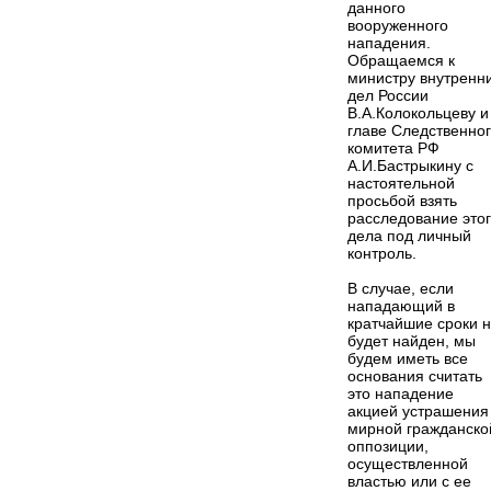
данного
вооруженного
нападения.
Обращаемся к
министру внутренн
дел России
В.А.Колокольцеву и
главе Следственно
комитета РФ
А.И.Бастрыкину с
настоятельной
просьбой взять
расследование это
дела под личный
контроль.
В случае, если
нападающий в
кратчайшие сроки 
будет найден, мы
будем иметь все
основания считать
это нападение
акцией устрашения
мирной гражданско
оппозиции,
осуществленной
властью или с ее