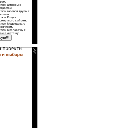
вом.
стюм амфоры с
ографом.
стюм газовой трубы с
нтиком.
стюм Кощея
смертного с яйцом.
стюм Медведева с
ончиком.
стюм в полосочку с
ом в клеточку.
 и выборы