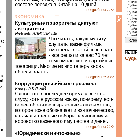
.
клю
составе поездка в Китай на 10 дней.
-Ко
авт
подробнее >>>
0
-Ко
кра
-Ко
бес
Культурные приоритеты диктуют
-Ко
ие
авторитеты
айф
а.
-Ко
Надежда АЛИСИМЧИК
неб
Что читать, какую музыку
 С
слушать, какие фильмы
и
смотреть, в какой позе спать
- все решали за нас 70 лет
т
Суды
комсомольские и партийные
товарищи. Многие из них теперь вновь
обрели власть.
 в
подробнее >>>
ой
Коррупция российского розлива
му
Валерий КУЦЫЙ
Слово это в последнее время у всех на
слуху, хотя в русском языке, по-моему, есть
более образное выражение - лихоимство,
которое тоже обозначает и взяточничество,
и начальственные поборы, и чиновничье
 в
воровство казенного имущества и денег.
подробнее >>>
 в
«Юридически ничтожные»