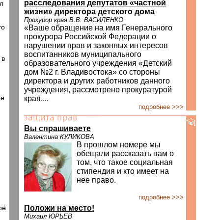
расследования депутатов «частной
л
жизни» директора детского дома
Прокурор края В.В. ВАСИЛЕНКО
го
«Ваше обращение на имя Генерального
прокурора Российской Федерации о
нарушении прав и законных интересов
воспитанников муниципального
 в
образовательного учреждения «Детский
дом №2 г. Владивостока» со стороны
директора и других работников данного
учреждения, рассмотрено прокуратурой
ие
края....
подробнее >>>
Вы спрашиваете
Валентина КУЛИКОВА
В прошлом номере мы
обещали рассказать вам о
том, что такое социальная
стипендия и кто имеет на
нее право.
подробнее >>>
ое
Положи на место!
Михаил ЮРЬЕВ