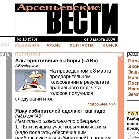
№ 10 (573)
от 3 марта 2004
Альтернативные выборы («АВ»)
Пол
АВизбирком
Эко
На проведенном к 8 марта
Защи
предварительном
Нов
голосовании в результате
Пос
правильного подсчета
Все
голосов получился
Зем
следующий итог.
подробнее >>>
Явку избирателей сделают как надо
Редакция "АВ"
Выби
Нам стало известно,что обещано:
новог
1. Пяти лучшим участковым комиссиям
прези
(надо полагать, обеспечившим
-Ве
наибольшую явку избирателей) в полном
-Ко