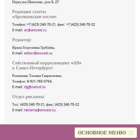
Переулок Шевченко
, дом 9, 27
Редакция газеты
«
Арсеньевские вести
»:
Телефон:
+7 (423) 240-70-21
, факс:
+7 (423) 240-70-22
E-mail:
av@arsvest.ru
Редактор:
Ирина Георгиевна Гребнёва,
E-mail:
editor@arsvest.ru
Собственный корреспондент «АВ»
в Санкт-Петербурге:
Романенко Татьяна Гаврииловна,
Телефон: 8-921-765-5754,
E-mail:
rtg@narod.ru
Отдел рекламы:
Тел.: (423) 240-70-21, факс: (423) 240-70-22
E-mail:
reklama@arsvest.ru
ОСНОВНОЕ МЕНЮ