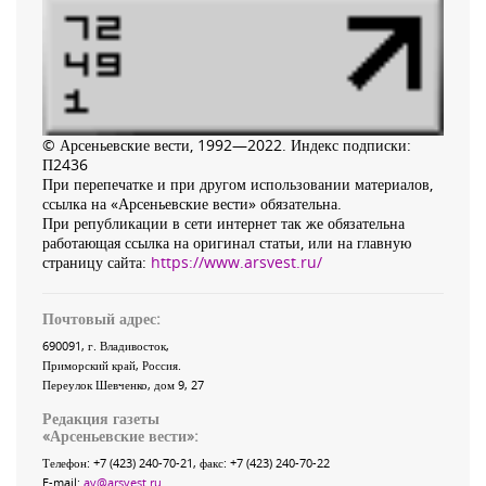
© Арсеньевские вести, 1992—2022. Индекс подписки:
П2436
При перепечатке и при другом использовании материалов,
ссылка на «Арсеньевские вести» обязательна.
При републикации в сети интернет так же обязательна
работающая ссылка на оригинал статьи, или на главную
страницу сайта:
https://www.arsvest.ru/
Почтовый адрес:
690091
, г.
Владивосток
,
Приморский край
,
Россия
.
Переулок Шевченко
, дом 9, 27
Редакция газеты
«
Арсеньевские вести
»:
Телефон:
+7 (423) 240-70-21
, факс:
+7 (423) 240-70-22
E-mail:
av@arsvest.ru