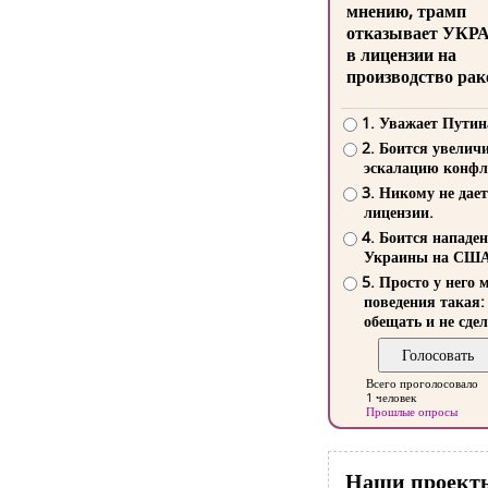
мнению, трамп
отказывает УКР
в лицензии на
производство рак
1. Уважает Путин
2. Боится увелич
эскалацию конфл
3. Никому не дает
лицензии.
4. Боится нападе
Украины на СШ
5. Просто у него 
поведения такая:
обещать и не сдел
Всего проголосовало
1 человек
Прошлые опросы
Наши проект