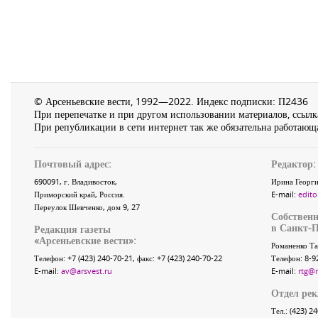
© Арсеньевские вести, 1992—2022. Индекс подписки: П2436
При перепечатке и при другом использовании материалов, ссылка
При републикации в сети интернет так же обязательна работающа
Почтовый адрес:
Редактор:
690091
, г.
Владивосток
,
Ирина Георги
Приморский край
,
Россия
.
E-mail:
edito
Переулок Шевченко
, дом 9, 27
Собственн
в Санкт-П
Редакция газеты
«
Арсеньевские вести
»:
Романенко Та
Телефон:
+7 (423) 240-70-21
, факс:
+7 (423) 240-70-22
Телефон: 8-9
E-mail:
av@arsvest.ru
E-mail:
rtg@
Отдел ре
Тел.: (423) 2