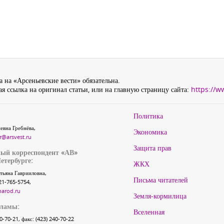
 на «Арсеньевские вести» обязательна.
я ссылка на оригинал статьи, или на главную страницу сайта:
https://w
Политика
евна Гребнёва,
Экономика
r@arsvest.ru
Защита прав
ый корреспондент «АВ»
етербурге:
ЖКХ
тьяна Гаврииловна,
Письма читателей
21-765-5754,
narod.ru
Земля-кормилица
кламы:
Вселенная
40-70-21, факс: (423) 240-70-22