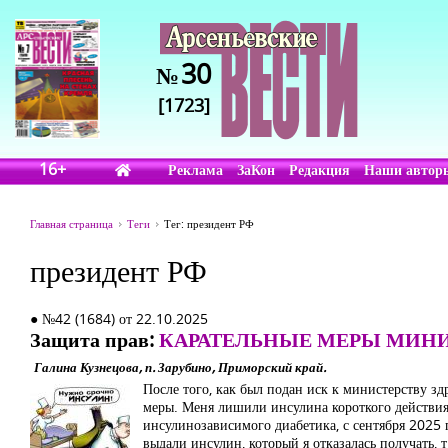
30
№
[1723]
16+
Реклама
ЗаКон
Редакция
Наши автор
Главная страница
Теги
Тег: президент РФ
президент РФ
● №42 (1684) от 22.10.2025
Защита прав:
КАРАТЕЛЬНЫЕ МЕРЫ МИНИ
Галина Кузнецова, п. Зарубино, Приморский край.
После того, как был подан иск к министерству зд
меры. Меня лишили инсулина короткого действия б
инсулинозависимого диабетика, с сентября 2025 г
выдали инсулин, который я отказалась получать, 