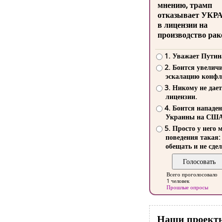
мнению, трамп
отказывает УКР
в лицензии на
производство рак
1. Уважает Путин
2. Боится увелич
эскалацию конфл
3. Никому не дает
лицензии.
4. Боится нападе
Украины на СШ
5. Просто у него 
поведения такая:
обещать и не сдел
Всего проголосовало
1 человек
Прошлые опросы
Наши проект