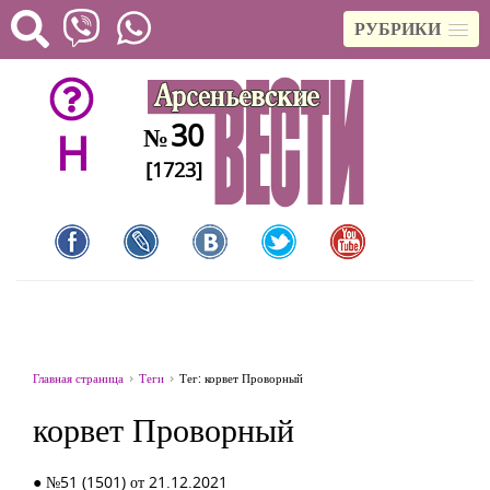
РУБРИКИ
30
№
H
[1723]
Главная страница
Теги
Тег: корвет Проворный
корвет Проворный
● №51 (1501) от 21.12.2021