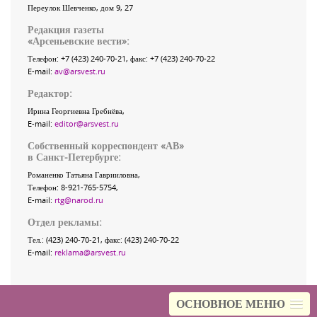
Переулок Шевченко
, дом 9, 27
Редакция газеты
«
Арсеньевские вести
»:
Телефон:
+7 (423) 240-70-21
, факс:
+7 (423) 240-70-22
E-mail:
av@arsvest.ru
Редактор:
Ирина Георгиевна Гребнёва,
E-mail:
editor@arsvest.ru
Собственный корреспондент «АВ»
в Санкт-Петербурге:
Романенко Татьяна Гаврииловна,
Телефон: 8-921-765-5754,
E-mail:
rtg@narod.ru
Отдел рекламы:
Тел.: (423) 240-70-21, факс: (423) 240-70-22
E-mail:
reklama@arsvest.ru
ОСНОВНОЕ МЕНЮ