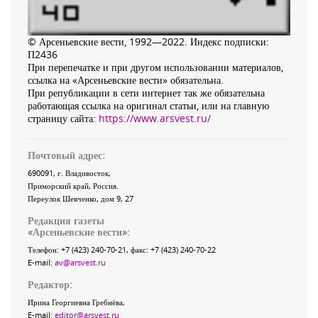
© Арсеньевские вести, 1992—2022. Индекс подписки:
П2436
При перепечатке и при другом использовании материалов,
ссылка на «Арсеньевские вести» обязательна.
При републикации в сети интернет так же обязательна
работающая ссылка на оригинал статьи, или на главную
страницу сайта:
https://www.arsvest.ru/
Почтовый адрес:
690091
, г.
Владивосток
,
Приморский край
,
Россия
.
Переулок Шевченко
, дом 9, 27
Редакция газеты
«
Арсеньевские вести
»:
Телефон:
+7 (423) 240-70-21
, факс:
+7 (423) 240-70-22
E-mail:
av@arsvest.ru
Редактор:
Ирина Георгиевна Гребнёва,
E-mail:
editor@arsvest.ru