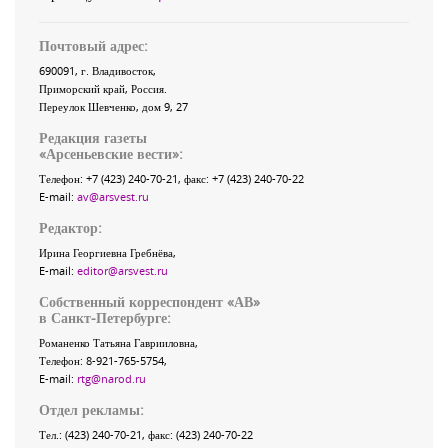
Почтовый адрес:
690091
, г.
Владивосток
,
Приморский край
,
Россия
.
Переулок Шевченко
, дом 9, 27
Редакция газеты
«
Арсеньевские вести
»:
Телефон:
+7 (423) 240-70-21
, факс:
+7 (423) 240-70-22
E-mail:
av@arsvest.ru
Редактор:
Ирина Георгиевна Гребнёва,
E-mail:
editor@arsvest.ru
Собственный корреспондент «АВ»
в Санкт-Петербурге:
Романенко Татьяна Гаврииловна,
Телефон: 8-921-765-5754,
E-mail:
rtg@narod.ru
Отдел рекламы:
Тел.: (423) 240-70-21, факс: (423) 240-70-22