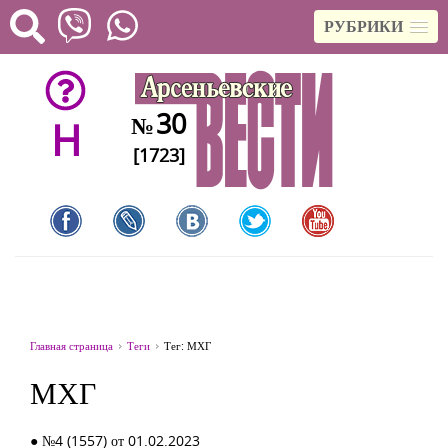
РУБРИКИ
30
№
H
[1723]
Главная страница
Теги
Тег: МХГ
МХГ
● №4 (1557) от 01.02.2023