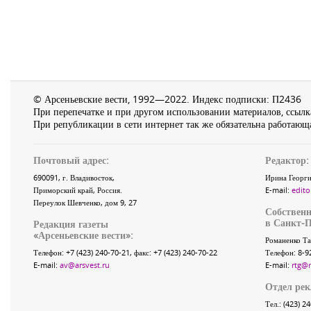
© Арсеньевские вести, 1992—2022. Индекс подписки: П2436
При перепечатке и при другом использовании материалов, ссылка
При републикации в сети интернет так же обязательна работающа
Почтовый адрес:
Редактор:
690091
, г.
Владивосток
,
Ирина Георги
Приморский край
,
Россия
.
E-mail:
edito
Переулок Шевченко
, дом 9, 27
Собственн
в Санкт-П
Редакция газеты
«
Арсеньевские вести
»:
Романенко Та
Телефон:
+7 (423) 240-70-21
, факс:
+7 (423) 240-70-22
Телефон: 8-9
E-mail:
av@arsvest.ru
E-mail:
rtg@
Отдел ре
Тел.: (423) 2