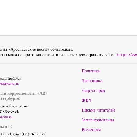
 на «Арсеньевские вести» обязательна.
я ссылка на оригинал статьи, или на главную страницу сайта:
https://w
Политика
евна Гребнёва,
Экономика
r@arsvest.ru
Защита прав
ый корреспондент «АВ»
етербурге:
ЖКХ
тьяна Гаврииловна,
Письма читателей
21-765-5754,
narod.ru
Земля-кормилица
кламы:
Вселенная
40-70-21, факс: (423) 240-70-22