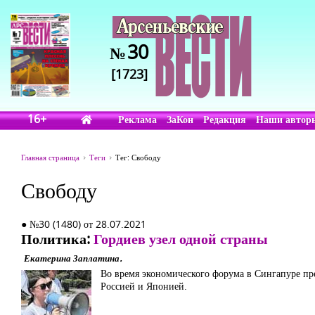
30
№
[1723]
16+
Реклама
ЗаКон
Редакция
Наши автор
Главная страница
Теги
Тег: Свободу
Свободу
● №30 (1480) от 28.07.2021
Политика:
Гордиев узел одной страны
Екатерина Заплатина.
Во время экономического форума в Сингапуре п
Россией и Японией.