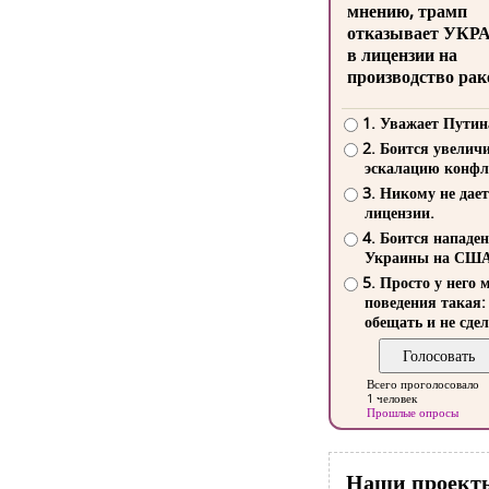
мнению, трамп
отказывает УКР
в лицензии на
производство рак
1. Уважает Путин
2. Боится увелич
эскалацию конфл
3. Никому не дает
лицензии.
4. Боится нападе
Украины на СШ
5. Просто у него 
поведения такая:
обещать и не сдел
Всего проголосовало
1 человек
Прошлые опросы
Наши проект