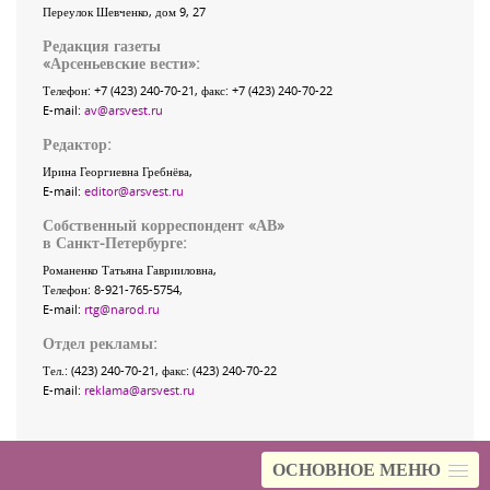
Переулок Шевченко
, дом 9, 27
Редакция газеты
«
Арсеньевские вести
»:
Телефон:
+7 (423) 240-70-21
, факс:
+7 (423) 240-70-22
E-mail:
av@arsvest.ru
Редактор:
Ирина Георгиевна Гребнёва,
E-mail:
editor@arsvest.ru
Собственный корреспондент «АВ»
в Санкт-Петербурге:
Романенко Татьяна Гаврииловна,
Телефон: 8-921-765-5754,
E-mail:
rtg@narod.ru
Отдел рекламы:
Тел.: (423) 240-70-21, факс: (423) 240-70-22
E-mail:
reklama@arsvest.ru
ОСНОВНОЕ МЕНЮ