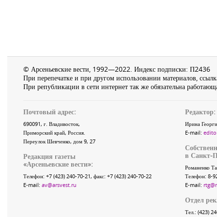
© Арсеньевские вести, 1992—2022. Индекс подписки: П2436
При перепечатке и при другом использовании материалов, ссылка
При републикации в сети интернет так же обязательна работающа
Почтовый адрес:
Редактор:
690091
, г.
Владивосток
,
Ирина Георги
Приморский край
,
Россия
.
E-mail:
edito
Переулок Шевченко
, дом 9, 27
Собственн
в Санкт-П
Редакция газеты
«
Арсеньевские вести
»:
Романенко Та
Телефон:
+7 (423) 240-70-21
, факс:
+7 (423) 240-70-22
Телефон: 8-9
E-mail:
av@arsvest.ru
E-mail:
rtg@
Отдел ре
Тел.: (423) 2