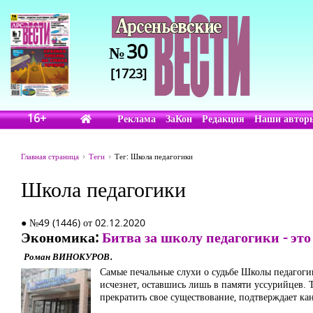
30
№
[1723]
16+
Реклама
ЗаКон
Редакция
Наши автор
Главная страница
Теги
Тег: Школа педагогики
Школа педагогики
● №49 (1446) от 02.12.2020
Экономика:
Битва за школу педагогики - это
Роман ВИНОКУРОВ.
Самые печальные слухи о судьбе Школы педагогик
исчезнет, оставшись лишь в памяти уссурийцев. 
прекратить свое существование, подтверждает к