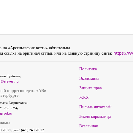
 на «Арсеньевские вести» обязательна.
я ссылка на оригинал статьи, или на главную страницу сайта:
https://w
Политика
евна Гребнёва,
Экономика
r@arsvest.ru
Защита прав
ый корреспондент «АВ»
етербурге:
ЖКХ
тьяна Гаврииловна,
Письма читателей
21-765-5754,
narod.ru
Земля-кормилица
кламы:
Вселенная
40-70-21, факс: (423) 240-70-22