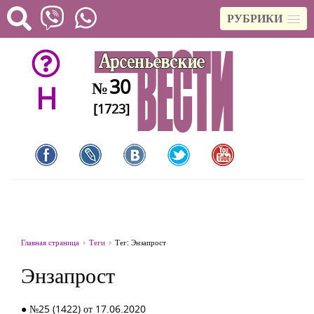
РУБРИКИ
30
№
H
[1723]
Главная страница
Теги
Тег: Энзапрост
Энзапрост
● №25 (1422) от 17.06.2020