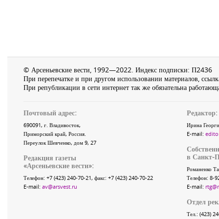
© Арсеньевские вести, 1992—2022. Индекс подписки: П2436
При перепечатке и при другом использовании материалов, ссылка
При републикации в сети интернет так же обязательна работающа
Почтовый адрес:
Редактор:
690091
, г.
Владивосток
,
Ирина Георги
Приморский край
,
Россия
.
E-mail:
edito
Переулок Шевченко
, дом 9, 27
Собственн
в Санкт-П
Редакция газеты
«
Арсеньевские вести
»:
Романенко Та
Телефон:
+7 (423) 240-70-21
, факс:
+7 (423) 240-70-22
Телефон: 8-9
E-mail:
av@arsvest.ru
E-mail:
rtg@
Отдел ре
Тел.: (423) 2