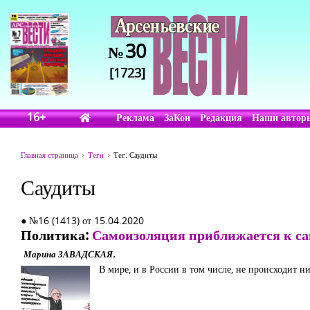
30
№
[1723]
16+
Реклама
ЗаКон
Редакция
Наши автор
Главная страница
Теги
Тег: Саудиты
Саудиты
● №16 (1413) от 15.04.2020
Политика:
Самоизоляция приближается к с
Марина ЗАВАДСКАЯ.
В мире, и в России в том числе, не происходит н