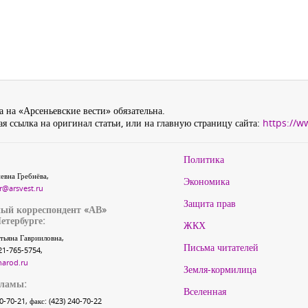
 на «Арсеньевские вести» обязательна.
я ссылка на оригинал статьи, или на главную страницу сайта:
https://w
Политика
евна Гребнёва,
Экономика
r@arsvest.ru
Защита прав
ый корреспондент «АВ»
етербурге:
ЖКХ
тьяна Гаврииловна,
Письма читателей
21-765-5754,
narod.ru
Земля-кормилица
кламы:
Вселенная
40-70-21, факс: (423) 240-70-22