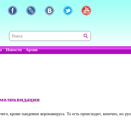
ы
Новости
Архив
амоликвидации
ичего, кроме пандемии коронавируса. То есть происходит, конечно, но рул