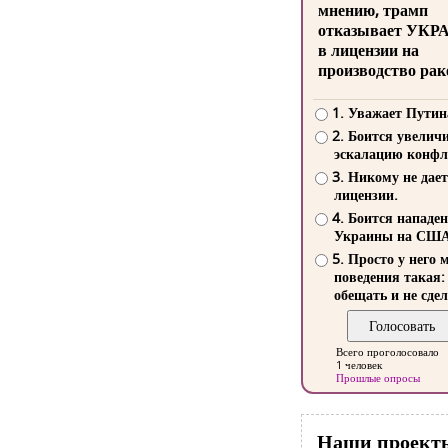
мнению, трамп
отказывает УКР
в лицензии на
производство рак
1. Уважает Путин
2. Боится увелич
эскалацию конфл
3. Никому не дает
лицензии.
4. Боится нападе
Украины на СШ
5. Просто у него 
поведения такая:
обещать и не сдел
Всего проголосовало
1 человек
Прошлые опросы
Наши проект