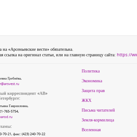
 на «Арсеньевские вести» обязательна.
я ссылка на оригинал статьи, или на главную страницу сайта:
https://w
Политика
евна Гребнёва,
Экономика
r@arsvest.ru
Защита прав
ый корреспондент «АВ»
етербурге:
ЖКХ
тьяна Гаврииловна,
Письма читателей
21-765-5754,
narod.ru
Земля-кормилица
кламы:
Вселенная
40-70-21, факс: (423) 240-70-22