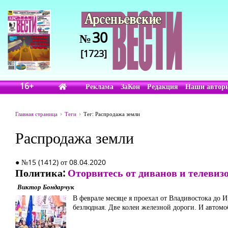
30
№
[1723]
16+
Реклама
ЗаКон
Редакция
Наши автор
Главная страница
Теги
Тег: Распродажа земли
Распродажа земли
● №15 (1412) от 08.04.2020
Политика:
Оторвитесь от диванов и телевиз
Виктор Бондарчук
В феврале месяце я проехал от Владивостока до 
безлюдная. Две колеи железной дороги. И автомоб