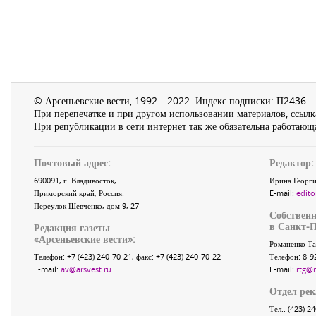
© Арсеньевские вести, 1992—2022. Индекс подписки: П2436
При перепечатке и при другом использовании материалов, ссылка
При републикации в сети интернет так же обязательна работающа
Почтовый адрес:
Редактор:
690091
, г.
Владивосток
,
Ирина Георги
Приморский край
,
Россия
.
E-mail:
edito
Переулок Шевченко
, дом 9, 27
Собственн
в Санкт-П
Редакция газеты
«
Арсеньевские вести
»:
Романенко Та
Телефон:
+7 (423) 240-70-21
, факс:
+7 (423) 240-70-22
Телефон: 8-9
E-mail:
av@arsvest.ru
E-mail:
rtg@
Отдел ре
Тел.: (423) 2