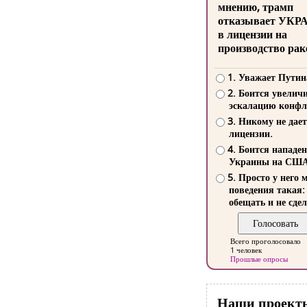
мнению, трамп
отказывает УКР
в лицензии на
производство рак
1. Уважает Путин
2. Боится увелич
эскалацию конфл
3. Никому не дает
лицензии.
4. Боится нападе
Украины на СШ
5. Просто у него 
поведения такая:
обещать и не сдел
Всего проголосовало
1 человек
Прошлые опросы
Наши проект