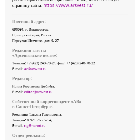
страницу сайта:
https://www.arsvest.ru/
Почтовый адрес:
690091
, г.
Владивосток
,
Приморский край
,
Россия
.
Переулок Шевченко
, дом 9, 27
Редакция газеты
«
Арсеньевские вести
»:
Телефон:
+7 (423) 240-70-21
, факс:
+7 (423) 240-70-22
E-mail:
av@arsvest.ru
Редактор:
Ирина Георгиевна Гребнёва,
E-mail:
editor@arsvest.ru
Собственный корреспондент «АВ»
в Санкт-Петербурге:
Романенко Татьяна Гаврииловна,
Телефон: 8-921-765-5754,
E-mail:
rtg@narod.ru
Отдел рекламы: