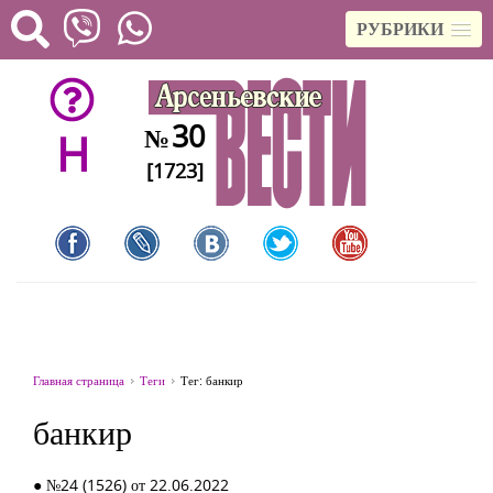
РУБРИКИ
30
№
H
[1723]
Главная страница
Теги
Тег: банкир
банкир
● №24 (1526) от 22.06.2022