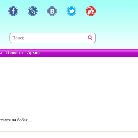
ы
Новости
Архив
стался на бобах…