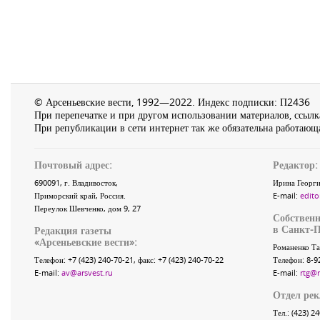
© Арсеньевские вести, 1992—2022. Индекс подписки: П2436
При перепечатке и при другом использовании материалов, ссылка
При републикации в сети интернет так же обязательна работающа
Почтовый адрес:
Редактор:
690091
, г.
Владивосток
,
Ирина Георги
Приморский край
,
Россия
.
E-mail:
edito
Переулок Шевченко
, дом 9, 27
Собственн
в Санкт-П
Редакция газеты
«
Арсеньевские вести
»:
Романенко Та
Телефон:
+7 (423) 240-70-21
, факс:
+7 (423) 240-70-22
Телефон: 8-9
E-mail:
av@arsvest.ru
E-mail:
rtg@
Отдел ре
Тел.: (423) 2