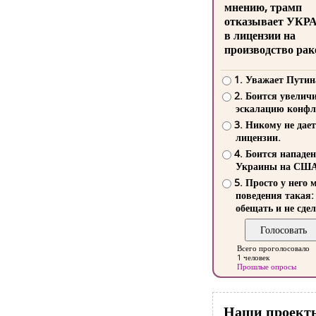
мнению, трамп
отказывает УКР
в лицензии на
производство рак
1. Уважает Путин
2. Боится увелич
эскалацию конфл
3. Никому не дает
лицензии.
4. Боится нападе
Украины на СШ
5. Просто у него 
поведения такая:
обещать и не сдел
Всего проголосовало
1 человек
Прошлые опросы
Наши проект