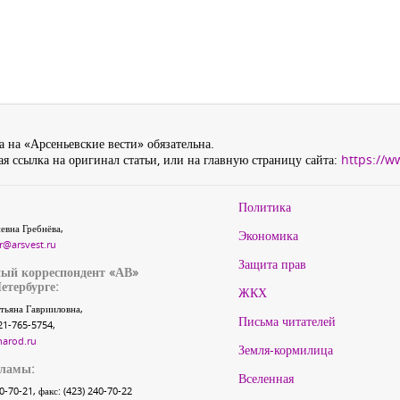
 на «Арсеньевские вести» обязательна.
я ссылка на оригинал статьи, или на главную страницу сайта:
https://w
Политика
евна Гребнёва,
Экономика
r@arsvest.ru
Защита прав
ый корреспондент «АВ»
етербурге:
ЖКХ
тьяна Гаврииловна,
Письма читателей
21-765-5754,
narod.ru
Земля-кормилица
кламы:
Вселенная
40-70-21, факс: (423) 240-70-22