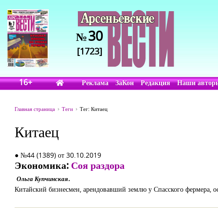
30
№
[1723]
16+
Реклама
ЗаКон
Редакция
Наши автор
Главная страница
Теги
Тег: Китаец
Китаец
● №44 (1389) от 30.10.2019
Экономика:
Соя раздора
Ольга Купчинская.
Китайский бизнесмен, арендовавший землю у Спасского фермера, о