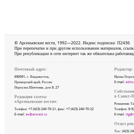
© Арсеньевские вести, 1992—2022. Индекс подписки: П2436
При перепечатке и при другом использовании материалов, ссылка
При републикации в сети интернет так же обязательна работающа
Почтовый адрес:
Редактор:
690091
, г.
Владивосток
,
Ирина Георги
Приморский край
,
Россия
.
E-mail:
edito
Переулок Шевченко
, дом 9, 27
Собственн
в Санкт-П
Редакция газеты
«
Арсеньевские вести
»:
Романенко Та
Телефон:
+7 (423) 240-70-21
, факс:
+7 (423) 240-70-22
Телефон: 8-9
E-mail:
av@arsvest.ru
E-mail:
rtg@
Отдел ре
Тел.: (423) 2