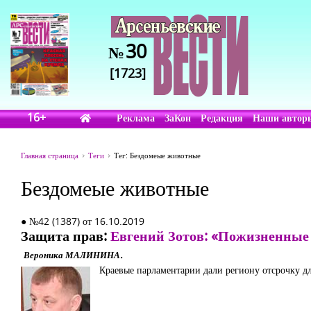
30
№
[1723]
16+
Реклама
ЗаКон
Редакция
Наши автор
Главная страница
Теги
Тег: Бездомеые животные
Бездомеые животные
● №42 (1387) от 16.10.2019
Защита прав:
Евгений Зотов: «Пожизненные 
Вероника МАЛИНИНА.
Краевые парламентарии дали региону отсрочку дл