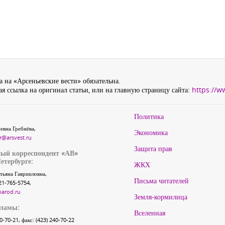
 на «Арсеньевские вести» обязательна.
я ссылка на оригинал статьи, или на главную страницу сайта:
https://w
Политика
евна Гребнёва,
Экономика
r@arsvest.ru
Защита прав
ый корреспондент «АВ»
етербурге:
ЖКХ
тьяна Гаврииловна,
Письма читателей
21-765-5754,
narod.ru
Земля-кормилица
кламы:
Вселенная
40-70-21, факс: (423) 240-70-22