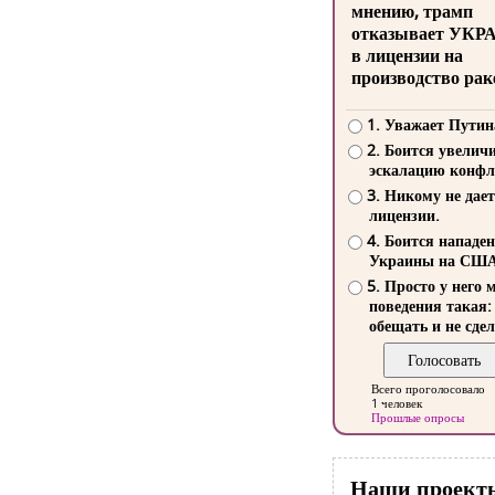
мнению, трамп
отказывает УКР
в лицензии на
производство рак
1. Уважает Путин
2. Боится увелич
эскалацию конфл
3. Никому не дает
лицензии.
4. Боится нападе
Украины на СШ
5. Просто у него 
поведения такая:
обещать и не сдел
Всего проголосовало
1 человек
Прошлые опросы
Наши проект