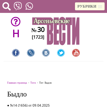
РУБРИКИ
30
№
H
[1723]
Главная страница
Теги
Тег: Быдло
Быдло
● №14 (1656) от 09.04.2025