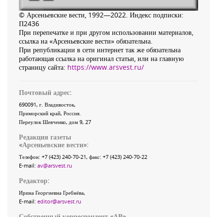
© Арсеньевские вести, 1992—2022. Индекс подписки:
П2436
При перепечатке и при другом использовании материалов,
ссылка на «Арсеньевские вести» обязательна.
При републикации в сети интернет так же обязательна
работающая ссылка на оригинал статьи, или на главную
страницу сайта:
https://www.arsvest.ru/
Почтовый адрес:
690091
, г.
Владивосток
,
Приморский край
,
Россия
.
Переулок Шевченко
, дом 9, 27
Редакция газеты
«
Арсеньевские вести
»:
Телефон:
+7 (423) 240-70-21
, факс:
+7 (423) 240-70-22
E-mail:
av@arsvest.ru
Редактор:
Ирина Георгиевна Гребнёва,
E-mail:
editor@arsvest.ru
Собственный корреспондент «АВ»