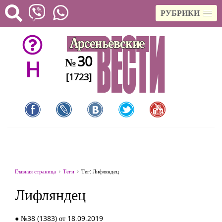
РУБРИКИ
30
№
H
[1723]
Главная страница
Теги
Тег: Лифляндец
Лифляндец
● №38 (1383) от 18.09.2019