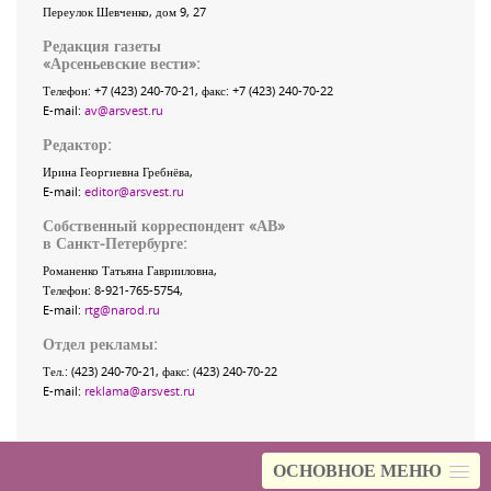
Переулок Шевченко
, дом 9, 27
Редакция газеты
«
Арсеньевские вести
»:
Телефон:
+7 (423) 240-70-21
, факс:
+7 (423) 240-70-22
E-mail:
av@arsvest.ru
Редактор:
Ирина Георгиевна Гребнёва,
E-mail:
editor@arsvest.ru
Собственный корреспондент «АВ»
в Санкт-Петербурге:
Романенко Татьяна Гаврииловна,
Телефон: 8-921-765-5754,
E-mail:
rtg@narod.ru
Отдел рекламы:
Тел.: (423) 240-70-21, факс: (423) 240-70-22
E-mail:
reklama@arsvest.ru
ОСНОВНОЕ МЕНЮ