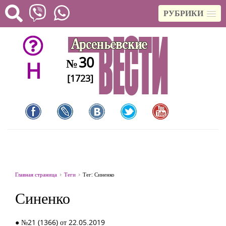
РУБРИКИ
30
№
H
[1723]
Главная страница
Теги
Тег: Синенко
Синенко
● №21 (1366) от 22.05.2019