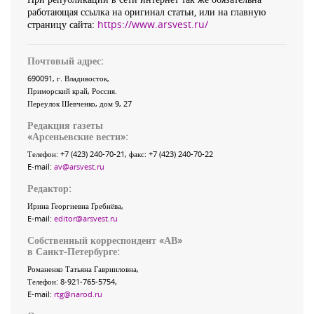
работающая ссылка на оригинал статьи, или на главную
страницу сайта:
https://www.arsvest.ru/
Почтовый адрес:
690091
, г.
Владивосток
,
Приморский край
,
Россия
.
Переулок Шевченко
, дом 9, 27
Редакция газеты
«
Арсеньевские вести
»:
Телефон:
+7 (423) 240-70-21
, факс:
+7 (423) 240-70-22
E-mail:
av@arsvest.ru
Редактор:
Ирина Георгиевна Гребнёва,
E-mail:
editor@arsvest.ru
Собственный корреспондент «АВ»
в Санкт-Петербурге:
Романенко Татьяна Гаврииловна,
Телефон: 8-921-765-5754,
E-mail:
rtg@narod.ru