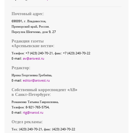
Почтовый адрес:
690091
, г.
Владивосток
,
Приморский край
,
Россия
.
Переулок Шевченко
, дом 9, 27
Редакция газеты
«
Арсеньевские вести
»:
Телефон:
+7 (423) 240-70-21
, факс:
+7 (423) 240-70-22
E-mail:
av@arsvest.ru
Редактор:
Ирина Георгиевна Гребнёва,
E-mail:
editor@arsvest.ru
Собственный корреспондент «АВ»
в Санкт-Петербурге:
Романенко Татьяна Гаврииловна,
Телефон: 8-921-765-5754,
E-mail:
rtg@narod.ru
Отдел рекламы:
Тел.: (423) 240-70-21, факс: (423) 240-70-22