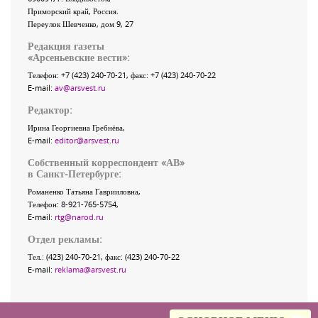
Приморский край
,
Россия
.
Переулок Шевченко
, дом 9, 27
Редакция газеты
«
Арсеньевские вести
»:
Телефон:
+7 (423) 240-70-21
, факс:
+7 (423) 240-70-22
E-mail:
av@arsvest.ru
Редактор:
Ирина Георгиевна Гребнёва,
E-mail:
editor@arsvest.ru
Собственный корреспондент «АВ»
в Санкт-Петербурге:
Романенко Татьяна Гаврииловна,
Телефон: 8-921-765-5754,
E-mail:
rtg@narod.ru
Отдел рекламы:
Тел.: (423) 240-70-21, факс: (423) 240-70-22
E-mail:
reklama@arsvest.ru