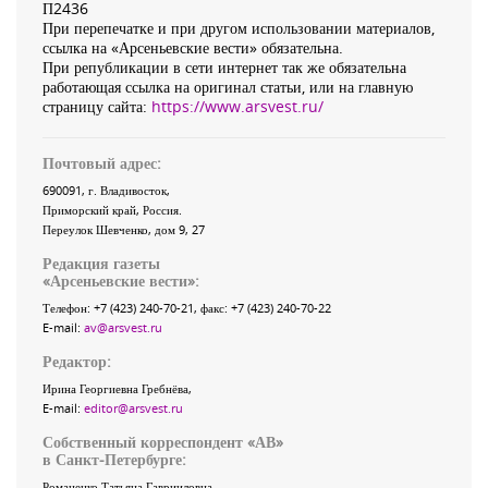
П2436
При перепечатке и при другом использовании материалов,
ссылка на «Арсеньевские вести» обязательна.
При републикации в сети интернет так же обязательна
работающая ссылка на оригинал статьи, или на главную
страницу сайта:
https://www.arsvest.ru/
Почтовый адрес:
690091
, г.
Владивосток
,
Приморский край
,
Россия
.
Переулок Шевченко
, дом 9, 27
Редакция газеты
«
Арсеньевские вести
»:
Телефон:
+7 (423) 240-70-21
, факс:
+7 (423) 240-70-22
E-mail:
av@arsvest.ru
Редактор:
Ирина Георгиевна Гребнёва,
E-mail:
editor@arsvest.ru
Собственный корреспондент «АВ»
в Санкт-Петербурге:
Романенко Татьяна Гаврииловна,