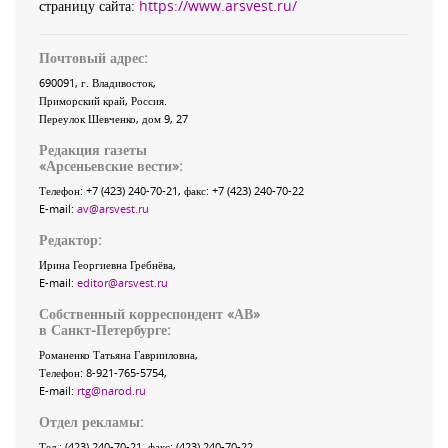
страницу сайта:
https://www.arsvest.ru/
Почтовый адрес:
690091
, г.
Владивосток
,
Приморский край
,
Россия
.
Переулок Шевченко
, дом 9, 27
Редакция газеты
«
Арсеньевские вести
»:
Телефон:
+7 (423) 240-70-21
, факс:
+7 (423) 240-70-22
E-mail:
av@arsvest.ru
Редактор:
Ирина Георгиевна Гребнёва,
E-mail:
editor@arsvest.ru
Собственный корреспондент «АВ»
в Санкт-Петербурге:
Романенко Татьяна Гаврииловна,
Телефон: 8-921-765-5754,
E-mail:
rtg@narod.ru
Отдел рекламы:
Тел.: (423) 240-70-21, факс: (423) 240-70-22