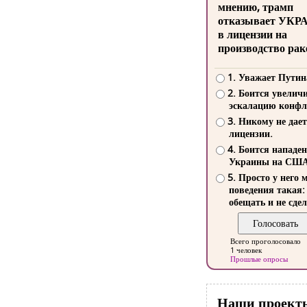
мнению, трамп
отказывает УКР
в лицензии на
производство рак
1. Уважает Путин
2. Боится увелич
эскалацию конфл
3. Никому не дает
лицензии.
4. Боится нападе
Украины на СШ
5. Просто у него 
поведения такая:
обещать и не сдел
Всего проголосовало
1 человек
Прошлые опросы
Наши проект