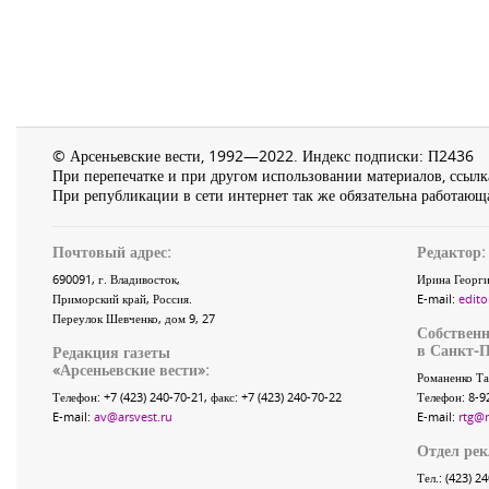
© Арсеньевские вести, 1992—2022. Индекс подписки: П2436
При перепечатке и при другом использовании материалов, ссылка
При републикации в сети интернет так же обязательна работающа
Почтовый адрес:
Редактор:
690091
, г.
Владивосток
,
Ирина Георги
Приморский край
,
Россия
.
E-mail:
edito
Переулок Шевченко
, дом 9, 27
Собственн
в Санкт-П
Редакция газеты
«
Арсеньевские вести
»:
Романенко Та
Телефон:
+7 (423) 240-70-21
, факс:
+7 (423) 240-70-22
Телефон: 8-9
E-mail:
av@arsvest.ru
E-mail:
rtg@
Отдел ре
Тел.: (423) 2