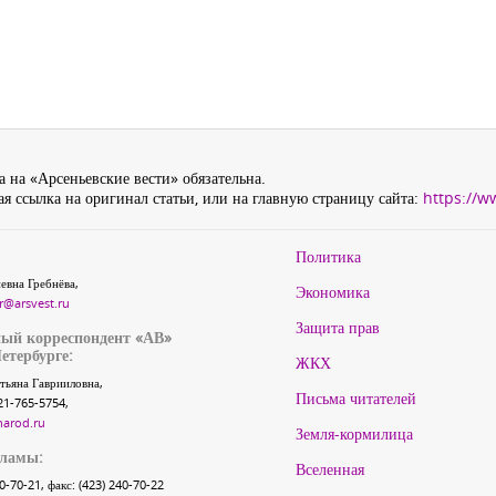
 на «Арсеньевские вести» обязательна.
я ссылка на оригинал статьи, или на главную страницу сайта:
https://w
Политика
евна Гребнёва,
Экономика
r@arsvest.ru
Защита прав
ый корреспондент «АВ»
етербурге:
ЖКХ
тьяна Гаврииловна,
Письма читателей
21-765-5754,
narod.ru
Земля-кормилица
кламы:
Вселенная
40-70-21, факс: (423) 240-70-22