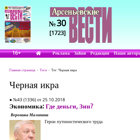
30
№
[1723]
16+
Реклама
ЗаКон
Редакция
Наши автор
Главная страница
Теги
Тег: Черная икра
Черная икра
● №43 (1336) от 25.10.2018
Экономика:
Где деньги, Зин?
Вероника Малинина
Герои путинистического труда