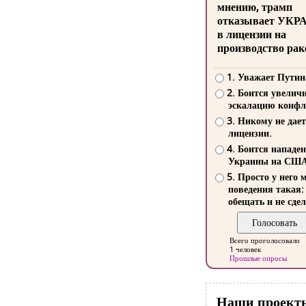
мнению, трамп
отказывает УКР
в лицензии на
производство рак
1. Уважает Путин
2. Боится увелич
эскалацию конфл
3. Никому не дает
лицензии.
4. Боится нападе
Украины на СШ
5. Просто у него 
поведения такая:
обещать и не сдел
Всего проголосовало
1 человек
Прошлые опросы
Наши проект