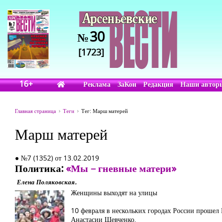
30
№
[1723]
16+
Реклама
ЗаКон
Редакция
Наши автор
Главная страница
Теги
Тег: Марш матерей
Марш матерей
● №7 (1352) от 13.02.2019
Политика:
«Мы – гневные матери»
Елена Поляковская.
Женщины выходят на улицы
10 февраля в нескольких городах России прошел 
Анастасии Шевченко.