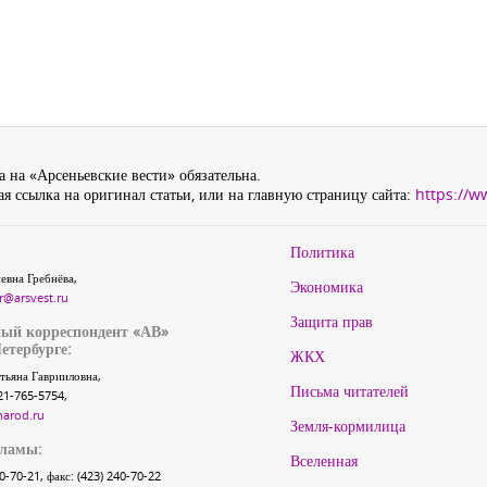
 на «Арсеньевские вести» обязательна.
я ссылка на оригинал статьи, или на главную страницу сайта:
https://w
Политика
евна Гребнёва,
Экономика
r@arsvest.ru
Защита прав
ый корреспондент «АВ»
етербурге:
ЖКХ
тьяна Гаврииловна,
Письма читателей
21-765-5754,
narod.ru
Земля-кормилица
кламы:
Вселенная
40-70-21, факс: (423) 240-70-22