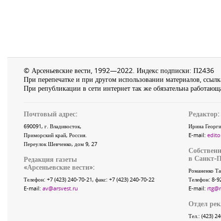
© Арсеньевские вести, 1992—2022. Индекс подписки: П2436
При перепечатке и при другом использовании материалов, ссылка
При републикации в сети интернет так же обязательна работающа
Почтовый адрес:
Редактор:
690091
, г.
Владивосток
,
Ирина Георги
Приморский край
,
Россия
.
E-mail:
edito
Переулок Шевченко
, дом 9, 27
Собственн
в Санкт-П
Редакция газеты
«
Арсеньевские вести
»:
Романенко Та
Телефон:
+7 (423) 240-70-21
, факс:
+7 (423) 240-70-22
Телефон: 8-9
E-mail:
av@arsvest.ru
E-mail:
rtg@
Отдел ре
Тел.: (423) 2