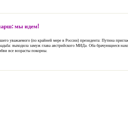
арш: мы идем!
шего уважаемого (по крайней мере в России) президента: Путина приглас
вадьба: выходила замуж глава австрийского МИДа. Оба брачующиеся наход
юбви все возрасты покорны.