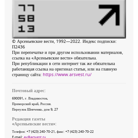
© Арсеньевские вести, 1992—2022. Индекс подписки:
П2436
При перепечатке и при другом использовании материалов,
ссылка на «Арсеньевские вести» обязательна.
При републикации в сети интернет так же обязательна
работающая ссылка на оригинал статьи, или на главную
страницу сайта:
https://www.arsvest.ru/
Почтовый адрес:
690091
, г.
Владивосток
,
Приморский край
,
Россия
.
Переулок Шевченко
, дом 9, 27
Редакция газеты
«
Арсеньевские вести
»:
Телефон:
+7 (423) 240-70-21
, факс:
+7 (423) 240-70-22
E-mail:
av@arsvest.ru