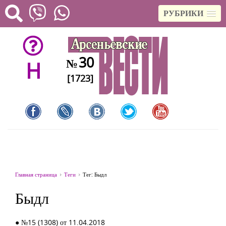
РУБРИКИ
30
№
H
[1723]
Главная страница
Теги
Тег: Быдл
Быдл
● №15 (1308) от 11.04.2018