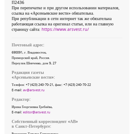
П2436
При перепечатке и при другом использовании материалов,
ссылка на «Арсеньевские вести» обязательна.
При републикации в сети интернет так же обязательна
работающая ссылка на оригинал статьи, или на главную
страницу сайта:
https://www.arsvest.ru/
Почтовый адрес:
690091
, г.
Владивосток
,
Приморский край
,
Россия
.
Переулок Шевченко
, дом 9, 27
Редакция газеты
«
Арсеньевские вести
»:
Телефон:
+7 (423) 240-70-21
, факс:
+7 (423) 240-70-22
E-mail:
av@arsvest.ru
Редактор:
Ирина Георгиевна Гребнёва,
E-mail:
editor@arsvest.ru
Собственный корреспондент «АВ»
в Санкт-Петербурге:
Романенко Татьяна Гаврииловна,