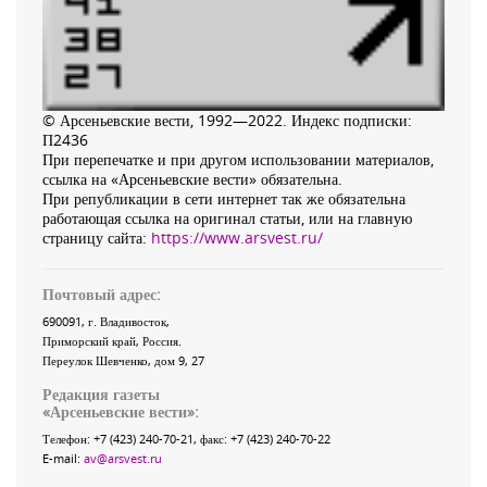
© Арсеньевские вести, 1992—2022. Индекс подписки:
П2436
При перепечатке и при другом использовании материалов,
ссылка на «Арсеньевские вести» обязательна.
При републикации в сети интернет так же обязательна
работающая ссылка на оригинал статьи, или на главную
страницу сайта:
https://www.arsvest.ru/
Почтовый адрес:
690091
, г.
Владивосток
,
Приморский край
,
Россия
.
Переулок Шевченко
, дом 9, 27
Редакция газеты
«
Арсеньевские вести
»:
Телефон:
+7 (423) 240-70-21
, факс:
+7 (423) 240-70-22
E-mail:
av@arsvest.ru