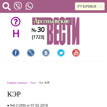
РУБРИКИ
30
№
H
[1723]
Главная страница
Теги
Тег: КЭР
КЭР
● №6 (1299) от 07.02.2018